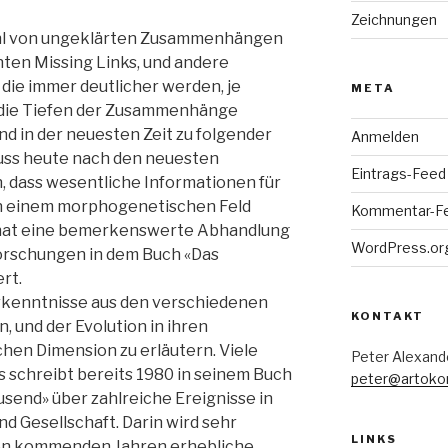
Zeichnungen
zahl von ungeklärten Zusammenhängen
nten Missing Links, und andere
die immer deutlicher werden, je
META
 die Tiefen der Zusammenhänge
nd in der neuesten Zeit zu folgender
Anmelden
ss heute nach den neuesten
Eintrags-Feed
 dass wesentliche Informationen für
n einem morphogenetischen Feld
Kommentar-F
 hat eine bemerkenswerte Abhandlung
WordPress.or
orschungen in dem Buch «Das
rt.
e Erkenntnisse aus den verschiedenen
KONTAKT
 und der Evolution in ihren
en Dimension zu erläutern. Viele
Peter Alexand
s schreibt bereits 1980 in seinem Buch
peter@artoko
usend» über zahlreiche Ereignisse in
und Gesellschaft. Darin wird sehr
LINKS
n den kommenden Jahren erhebliche