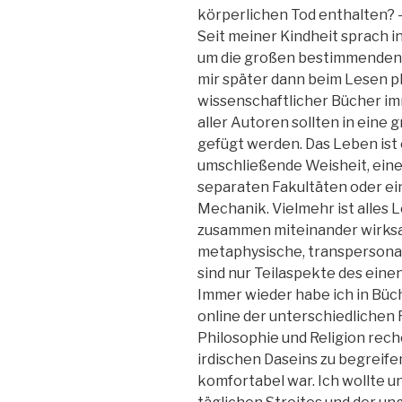
körperlichen Tod enthalten? 
Seit meiner Kindheit sprach in
um die großen bestimmenden 
mir später dann beim Lesen p
wissenschaftlicher Bücher im
aller Autoren sollten in ein
gefügt werden. Das Leben ist e
umschließende Weisheit, eine 
separaten Fakultäten oder ein
Mechanik. Vielmehr ist alles Le
zusammen miteinander wirksa
metaphysische, transpersona
sind nur Teilaspekte des ein
Immer wieder habe ich in Büc
online der unterschiedlichen
Philosophie und Religion rec
irdischen Daseins zu begreife
komfortabel war. Ich wollte 