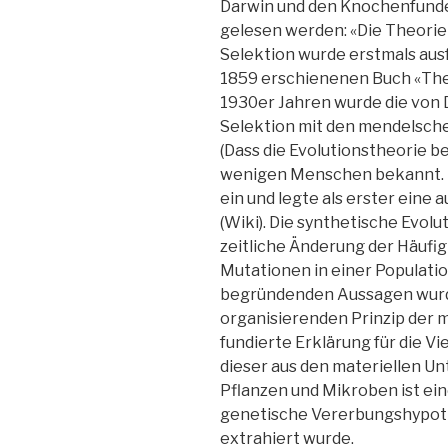
Darwin und den Knochenfunde
gelesen werden: «Die Theorie 
Selektion wurde erstmals ausf
1859 erschienenen Buch «The O
1930er Jahren wurde die von 
Selektion mit den mendelsch
(Dass die Evolutionstheorie b
wenigen Menschen bekannt. Er
ein und legte als erster eine 
(Wiki). Die synthetische Evolut
zeitliche Änderung der Häufig
Mutationen in einer Populati
begründenden Aussagen wurd
organisierenden Prinzip der m
fundierte Erklärung für die Vie
dieser aus den materiellen Un
Pflanzen und Mikroben ist ein
genetische Vererbungshypothe
extrahiert wurde.