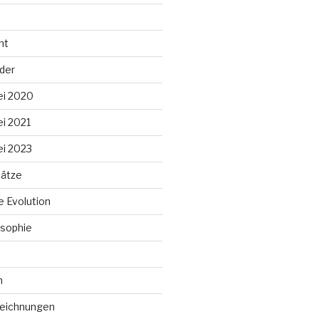
ht
lder
ei 2020
ei 2021
ei 2023
ätze
 Evolution
sophie
n
Zeichnungen