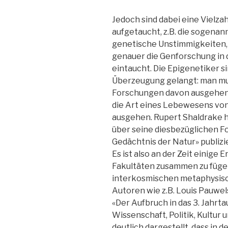
Jedoch sind dabei eine Viel
aufgetaucht, z.B. die sogenan
genetische Unstimmigkeiten, 
genauer die Genforschung in
eintaucht. Die Epigenetiker si
Überzeugung gelangt: man mu
Forschungen davon ausgehen,
die Art eines Lebewesens vo
ausgehen. Rupert Shaldrake
über seine diesbezüglichen F
Gedächtnis der Natur» publizie
Es ist also an der Zeit einig
Fakultäten zusammen zu fügen,
interkosmischen metaphysisch
Autoren wie z.B. Louis Pauwel
«Der Aufbruch in das 3. Jahrta
Wissenschaft, Politik, Kultur 
deutlich dargestellt, dass i