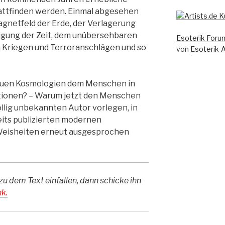
attfinden werden. Einmal abgesehen
gnetfeld der Erde, der Verlagerung
igung der Zeit, dem unübersehbaren
Esoterik Foru
 Kriegen und Terroranschlägen und so
von
Esoterik-
euen Kosmologien dem Menschen in
ationen? – Warum jetzt den Menschen
llig unbekannten Autor vorlegen, in
eits publizierten modernen
 Weisheiten erneut ausgesprochen
zu dem Text einfallen, dann schicke ihn
k.