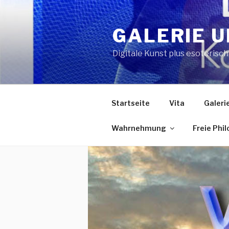
Zum
Inhalt
GALERIE U
springen
Digitale Kunst plus esoterisc
Startseite
Vita
Galeri
Wahrnehmung
Freie Phi