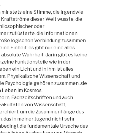
–
 mir stets eine Stimme, die irgendwie
Kraftströme dieser Welt wusste, die
hilosophischer oder
mer zuflüsterte, die Informationen
e große logischen Verbindung zusammen
ine Einheit; es gibt nur eine alles
absolute Wahrheit; darin gibt es keine
zelne Funktionsteile wie in der
ben ein Licht und in ihm ist alles
m. Physikalische Wissenschaft und
le Psychologie gehören zusammen, sie
en Leben im Kosmos.
hern, Fachzeitschriften und auch
 Fakultäten von Wissenschaft,
herchiert, um die Zusammenhänge des
n, das in meiner Jugend nicht sehr
unbedingt die fundamentale Ursache des