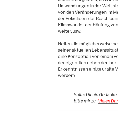
Umwandlungen in der Welt st
von den Veränderungen im Ma
der Polachsen, der Beschleun
Klimawandel, der Häufung von
weiter, usw.
Helfen die möglicherweise n
seiner aktuellen Lebenssitu
eine Konzeption von einem vö
der eigentlich neben den ber
Erkenntnissen einige uralte
werden?
Sollte Dir ein Gedanke 
bitte mir zu.
Vielen Dan