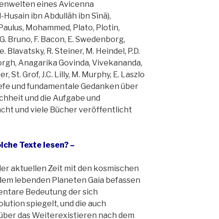
enwelten eines Avicenna
-Husain ibn Abdullāh ibn Sīnā),
Paulus, Mohammed, Plato, Plotin,
 G. Bruno, F. Bacon, E. Swedenborg,
. Blavatsky, R. Steiner, M. Heindel, P.D.
orgh, Anagarika Govinda, Vivekananda,
r, St. Grof, J.C. Lilly, M. Murphy, E. Laszlo
tiefe und fundamentale Gedanken über
chheit und die Aufgabe und
t und viele Bücher veröffentlicht
lche Texte lesen? –
 der aktuellen Zeit mit den kosmischen
 dem lebenden Planeten Gaia befassen
mentare Bedeutung der sich
ution spiegelt, und die auch
über das Weiterexistieren nach dem