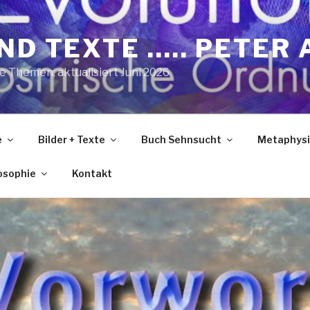
ND TEXTE ….. PETER 
he Themen; aktualisiert Juni 2026
e
Bilder + Texte
Buch Sehnsucht
Metaphysi
losophie
Kontakt