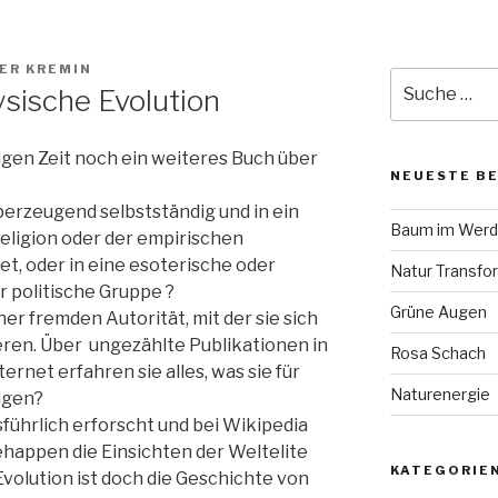
ER KREMIN
Suche
ysische Evolution
nach:
igen Zeit noch ein weiteres Buch über
NEUESTE B
erzeugend selbstständig und in ein
Baum im Wer
Religion oder der empirischen
t, oder in eine esoterische oder
Natur Transfo
 politische Gruppe ?
Grüne Augen
ner fremden Autorität, mit der sie sich
eren. Über ungezählte Publikationen in
Rosa Schach
rnet erfahren sie alles, was sie für
Naturenergie
igen?
führlich erforscht und bei Wikipedia
ehappen die Einsichten der Weltelite
KATEGORIE
Evolution ist doch die Geschichte von