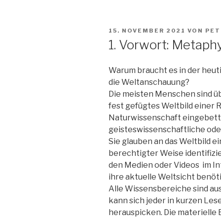
VERÖFFENTLICHT
15. NOVEMBER 2021
VON
PET
AM
1. Vorwort: Metaph
Warum braucht es in der heut
die Weltanschauung?
Die meisten Menschen sind üb
fest gefügtes Weltbild einer 
Naturwissenschaft eingebette
geisteswissenschaftliche oder
Sie glauben an das Weltbild ei
berechtigter Weise identifizi
den Medien oder Videos im Inte
ihre aktuelle Weltsicht benöt
Alle Wissensbereiche sind aus
kann sich jeder in kurzen Les
herauspicken. Die materielle 