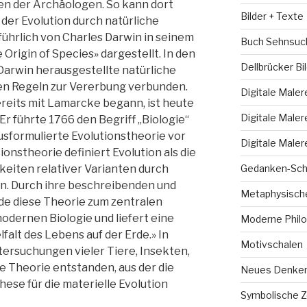
n der Archäologen. So kann dort
Bilder + Texte
der Evolution durch natürliche
ührlich von Charles Darwin in seinem
Buch Sehnsuc
rigin of Species» dargestellt. In den
Dellbrücker Bi
Darwin herausgestellte natürliche
en Regeln zur Vererbung verbunden.
Digitale Maler
ereits mit Lamarcke begann, ist heute
Digitale Maler
 führte 1766 den Begriff „Biologie“
ausformulierte Evolutionstheorie vor
Digitale Maler
ionstheorie definiert Evolution als die
keiten relativer Varianten durch
Gedanken-Sch
on. Durch ihre beschreibenden und
Metaphysische
e diese Theorie zum zentralen
odernen Biologie und liefert eine
Moderne Philo
lfalt des Lebens auf der Erde.» In
Motivschalen
tersuchungen vieler Tiere, Insekten,
e Theorie entstanden, aus der die
Neues Denke
se für die materielle Evolution
Symbolische 