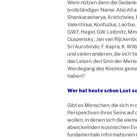
Wem nützen dann die Gedank
(vollständiger Name: Abū Alī al
Shankarasharya, Aristoteles, 
Valentinus, Konfuzius, Laotse,
G.W.F. Hegel, G.W. Leibnitz, Mme
Ouspensky , Jan van Rijckenb
Sri Aurobindo, F. Kapra, K. Wilbe
und vielen anderen, die sich 
das Leben, den Sinn der Mens
Werdegang des Kosmos gemach
haben?
Wer hat heute schon Lust so
Gibt es Menschen, die sich in
Perspektiven ihres Seins auf
wollen, in denen sich die ele
abwickelnden kosmischen Evol
fundamentale Informationen 