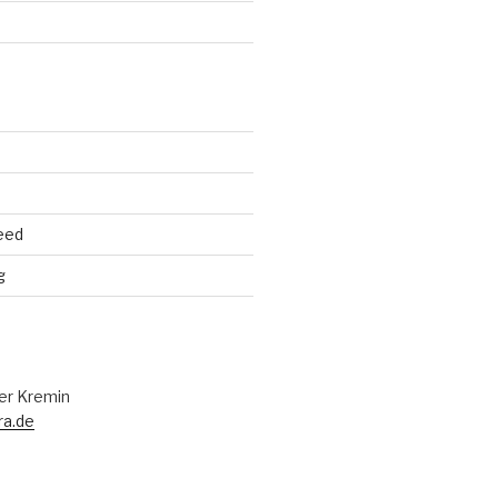
eed
g
er Kremin
ra.de