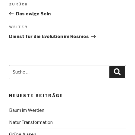
Beitragsnavigation
Vorheriger
ZURÜCK
Beitrag
Das ewige Sein
Nächster
WEITER
Beitrag
Dienst für die Evolution im Kosmos
Suche
Suche
nach:
NEUESTE BEITRÄGE
Baum im Werden
Natur Transformation
Grüne Augen