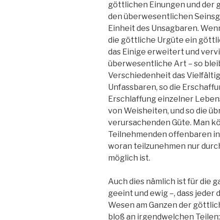
göttlichen Einungen und der 
den überwesentlichen Seinsg
Einheit des Unsagbaren. Wen
die göttliche Urgüte ein göttl
das Einige erweitert und vervie
überwesentliche Art – so blei
Verschiedenheit das Vielfältig
Unfassbaren, so die Erschaffu
Erschlaffung einzelner Leben
von Weisheiten, und so die übr
verursachenden Güte. Man kö
Teilnehmenden offenbaren in 
woran teilzunehmen nur dur
möglich ist.
Auch dies nämlich ist für die
geeint und ewig –, dass jede
Wesen am Ganzen der göttlich
bloß an irgendwelchen Teilen: