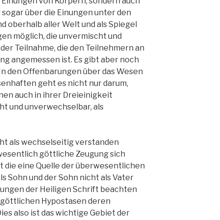
ie Einungen von Körpern, sondern auch
d sogar über die Einungen unter den
nd oberhalb aller Welt und als Spiegel
gen möglich, die unvermischt und
 der Teilnahme, die den Teilnehmern an
ng angemessen ist. Es gibt aber noch
 In den Offenbarungen über das Wesen
senhaften geht es nicht nur darum,
nen auch in ihrer Dreieinigkeit
ht und unverwechselbar, als
icht als wechselseitig verstanden
wesentlich göttliche Zeugung sich
ist die eine Quelle der überwesentlichen
als Sohn und der Sohn nicht als Vater
isungen der Heiligen Schrift beachten
urgöttlichen Hypostasen deren
ies also ist das wichtige Gebiet der