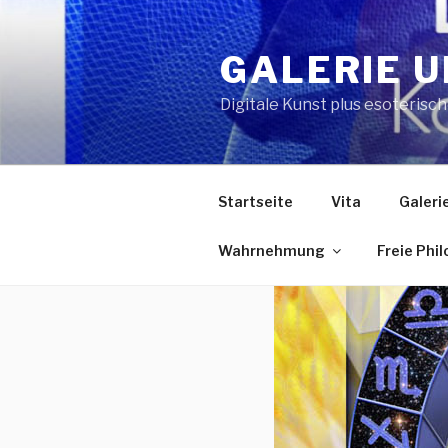
Zum
Inhalt
GALERIE U
springen
Digitale Kunst plus esoterisc
Startseite
Vita
Galeri
Wahrnehmung
Freie Phi