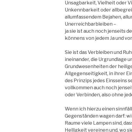
Unsagbarkeit, Vielheit oder V
Unkennbarkeit oder allbegre
allumfassendem Bejahen, all
Unerreichbarbleiben –
ja sie ist auch noch jenseits
könnens von jedem Ja und von
Sie ist das Verbleiben und Ru
ineinander, die Urgrundlage u
Grundwesenheiten der heiligen
Allgegenseitigkeit, in ihrer 
des Prinzips jedes Einsseins se
vollkommen auch noch jensei
oder Verbinden, also ohne je
Wenn ich hierzu einen sinnfäl
Gegenständen wagen darf: wi
Raume viele Lampen sind, dass 
Helligkeit vereinen und, wo si