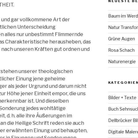
NEUESTE B
HEIT.
Baum im Wer
 und gar vollkommene Art der
ttlichen Unterscheidung
Natur Transfo
en alles nur unbestimmt Flimmernde
Grüne Augen
as Charakteristische herausheben, das
 nach unseren Kräften gut ordnen und
Rosa Schach
Naturenergie
rstehen unserer theologischen
tlicher Einung jene geheime
KATEGORIE
ger als jeder Urgrund und darum nicht
 zur Höhe jener Einheit empor, die uns
Bilder + Texte
nerkennbar ist. Und dieselben
Sonderung jedes wohltätige
Buch Sehnsuc
, d. h. alle ihre Äußerungen im
Dellbrücker Bi
 an die Heilige Schrift reden sie auch
der erwähnten Einung und behaupten,
Digitale Maler
der in Einungen und Sonderungen