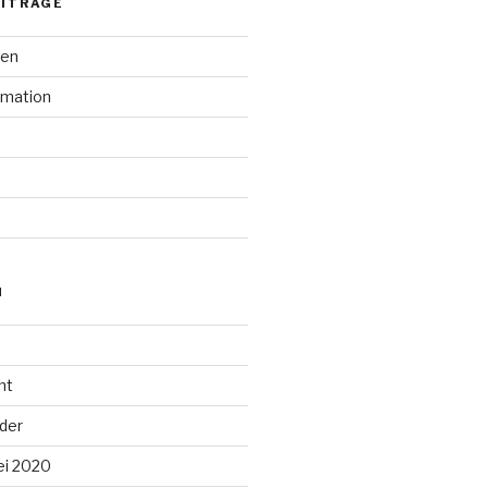
EITRÄGE
den
rmation
N
ht
lder
ei 2020