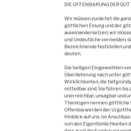
DIE OFFENBARUNG DER GOTT
Wir müssen zunächst die ganz
göttlichen Einung und der gö
auseinandersetzen; wir müss
und Undeutliche vermeiden, d
Bezeichnende feststellen und
deuten.
Die heiligen Eingeweihten ve
Überlieferung nach unter göt
Wirklichkeiten, die tiefgründi
mitteilbar sind. Sie führen bis
unerreichbar, unsagbar und u
Theologen nennen göttliche 
Offenbarwerden der Urgottheit
Hinblick auf uns. Im Anschluss
von den Eigentümlichkeiten 
dass auch die Sonderung wie