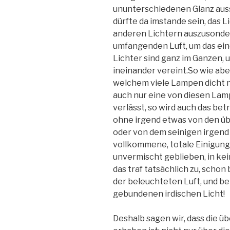
ununterschiedenen Glanz auss
dürfte da imstande sein, das 
anderen Lichtern auszusonder
umfangenden Luft, um das ein
Lichter sind ganz im Ganzen
ineinander vereint.So wie aber
welchem viele Lampen dicht 
auch nur eine von diesen Lamp
verlässt, so wird auch das bet
ohne irgend etwas von den üb
oder von dem seinigen irgend
vollkommene, totale Einigung
unvermischt geblieben, in ke
das traf tatsächlich zu, scho
der beleuchteten Luft, und be
gebundenen irdischen Licht!
Deshalb sagen wir, dass die ü