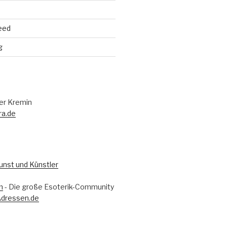
eed
g
er Kremin
ra.de
m
- Die große Esoterik-Community
Adressen.de