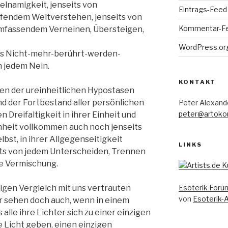
ielnamigkeit, jenseits von
Eintrags-Feed
ifendem Weltverstehen, jenseits von
Kommentar-F
umfassendem Verneinen, Übersteigen,
WordPress.or
 des Nicht-mehr-berührt-werden-
 jedem Nein.
KONTAKT
hen der ureinheitlichen Hypostasen
nd der Fortbestand aller persönlichen
Peter Alexand
peter@artoko
 Dreifaltigkeit in ihrer Einheit und
Einheit vollkommen auch noch jenseits
lbst, in ihrer Allgegenseitigkeit
LINKS
ts von jedem Unterscheiden, Trennen
de Vermischung.
ligen Vergleich mit uns vertrauten
Esoterik Foru
von
Esoterik-
r sehen doch auch, wenn in einem
alle ihre Lichter sich zu einer einzigen
e Licht geben, einen einzigen