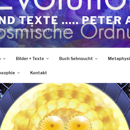
ND TEXTE ….. PETER 
he Themen; aktualisiert Juni 2026
e
Bilder + Texte
Buch Sehnsucht
Metaphysi
losophie
Kontakt