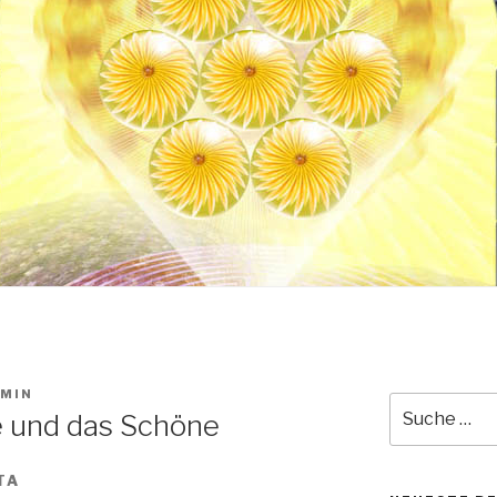
EMIN
Suche
e und das Schöne
nach:
TA