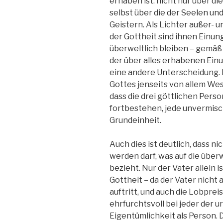
erhaben ist: nicht nur über d
selbst über die der Seelen un
Geistern. Als Lichter außer- u
der Gottheit sind ihnen Einun
überweltlich bleiben – gemäß
der über alles erhabenen Einu
eine andere Unterscheidung.
Gottes jenseits von allem We
dass die drei göttlichen Perso
fortbestehen, jede unvermisc
Grundeinheit.
Auch dies ist deutlich, dass n
werden darf, was auf die über
bezieht. Nur der Vater allein 
Gottheit – da der Vater nicht 
auftritt, und auch die Lobpre
ehrfurchtsvoll bei jeder der 
Eigentümlichkeit als Person. D