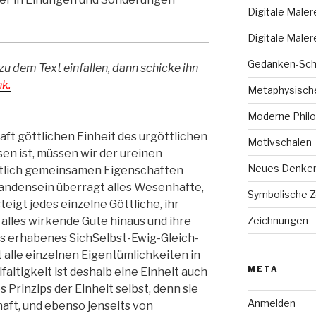
Digitale Maler
Digitale Maler
Gedanken-Sch
zu dem Text einfallen, dann schicke ihn
k.
Metaphysische
Moderne Philo
aft göttlichen Einheit des urgöttlichen
Motivschalen
sen ist, müssen wir der ureinen
Neues Denke
eitlich gemeinsamen Eigenschaften
handensein überragt alles Wesenhafte,
Symbolische 
teigt jedes einzelne Göttliche, ihr
 alles wirkende Gute hinaus und ihre
Zeichnungen
lles erhabenes SichSelbst-Ewig-Gleich-
 alle einzelnen Eigentümlichkeiten in
META
ifaltigkeit ist deshalb eine Einheit auch
 Prinzips der Einheit selbst, denn sie
Anmelden
haft, und ebenso jenseits von