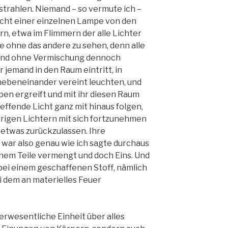
trahlen. Niemand – so vermute ich –
Licht einer einzelnen Lampe von den
n, etwa im Flimmern der alle Lichter
e ohne das andere zu sehen, denn alle
, und ohne Vermischung dennoch
 jemand in den Raum eintritt, in
nebeneinander vereint leuchten, und
en ergreift und mit ihr diesen Raum
reffende Licht ganz mit hinaus folgen,
rigen Lichtern mit sich fortzunehmen
 etwas zurückzulassen. Ihre
 war also genau wie ich sagte durchaus
inem Teile vermengt und doch Eins. Und
n bei einem geschaffenen Stoff, nämlich
i dem an materielles Feuer
berwesentliche Einheit über alles