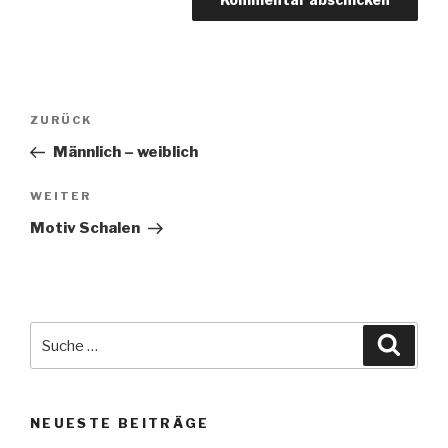
Beitragsnavigation
Vorheriger
ZURÜCK
Beitrag
Männlich – weiblich
Nächster
WEITER
Beitrag
Motiv Schalen
Suche
Suche
nach:
NEUESTE BEITRÄGE