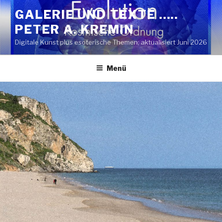
Zum
GALERIE UND TEXTE …..
Inhalt
PETER A. KREMIN
springen
Digitale Kunst plus esoterische Themen; aktualisiert Juni 2026
Menü