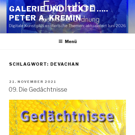
Zum
GALERIE UND TEXTE …..
Inhalt
PETER A. KREMIN
springen
Digitale Kunst plus esoterische Themen; aktualisiert Juni 2026
Menü
SCHLAGWORT:
DEVACHAN
VERÖFFENTLICHT
21. NOVEMBER 2021
AM
09. Die Gedächtnisse