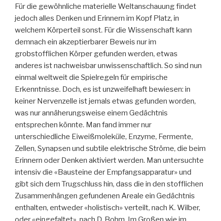
Für die gewöhnliche materielle Weltanschauung findet
jedoch alles Denken und Erinnern im Kopf Platz, in
welchem Körperteil sonst. Für die Wissenschaft kann
demnach ein akzeptierbarer Beweis nur im
grobstofflichen Körper gefunden werden, etwas
anderes ist nachweisbar unwissenschaftlich. So sind nun
einmal weltweit die Spielregeln für empirische
Erkenntnisse. Doch, es ist unzweifelhaft bewiesen: in
keiner Nervenzelle ist jemals etwas gefunden worden,
was nur annäherungsweise einem Gedächtnis
entsprechen könnte. Man fand immer nur
unterschiedliche Eiweißmoleküle, Enzyme, Fermente,
Zellen, Synapsen und subtile elektrische Ströme, die beim
Erinnern oder Denken aktiviert werden. Man untersuchte
intensiv die «Bausteine der Empfangsapparatur» und
gibt sich dem Trugschluss hin, dass die in den stofflichen
Zusammenhängen gefundenen Areale ein Gedächtnis
enthalten, entweder «holistisch» verteilt, nach K. Wilber,
oder «eingefaltet», nach D. Bohm. Im Großen wie im