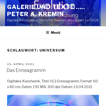
Zum
GALERIE UND TEXTE …..
Inhalt
PETER A. KREMIN
springen
Digitale Kunst plus esoterische Themen; aktualisiert Juni 2026
Menü
SCHLAGWORT:
UNIVERSUM
VERÖFFENTLICHT
15. APRIL 2021
AM
Das Enneagramm
Digitales Kunstwerk, Titel: 013 Enneagramm; Format: 60
x 80 cm; Daten: 192 MB, 300 dpi; Datum: 15.04.2021