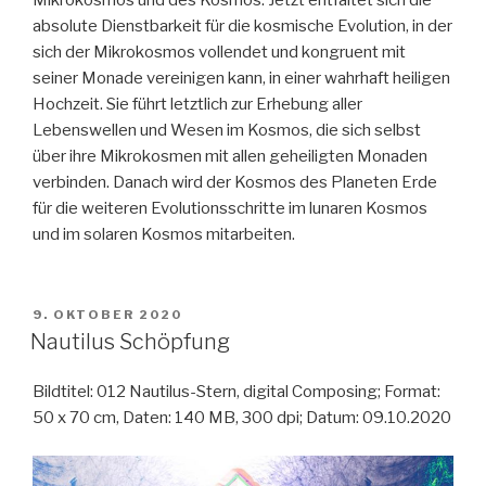
Mikrokosmos und des Kosmos. Jetzt entfaltet sich die
absolute Dienstbarkeit für die kosmische Evolution, in der
sich der Mikrokosmos vollendet und kongruent mit
seiner Monade vereinigen kann, in einer wahrhaft heiligen
Hochzeit. Sie führt letztlich zur Erhebung aller
Lebenswellen und Wesen im Kosmos, die sich selbst
über ihre Mikrokosmen mit allen geheiligten Monaden
verbinden. Danach wird der Kosmos des Planeten Erde
für die weiteren Evolutionsschritte im lunaren Kosmos
und im solaren Kosmos mitarbeiten.
VERÖFFENTLICHT
9. OKTOBER 2020
AM
Nautilus Schöpfung
Bildtitel: 012 Nautilus-Stern, digital Composing; Format:
50 x 70 cm, Daten: 140 MB, 300 dpi; Datum: 09.10.2020