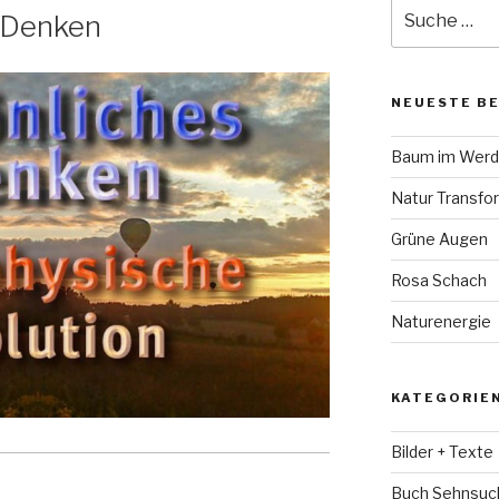
Suche
e Denken
nach:
NEUESTE B
Baum im Wer
Natur Transfo
Grüne Augen
Rosa Schach
Naturenergie
KATEGORIE
Bilder + Texte
Buch Sehnsuc