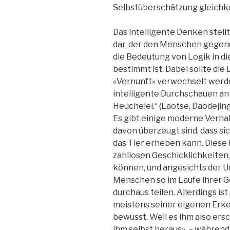
Selbstüberschätzung gleich
Das intelligente Denken stellt
dar, der den Menschen gegenü
die Bedeutung von Logik in d
bestimmt ist. Dabei sollte di
«Vernunft» verwechselt werden
intelligente Durchschauen an
Heuchelei.“ (Laotse, Daodejing
Es gibt einige moderne Verhal
davon überzeugt sind, dass s
das Tier erheben kann. Diese
zahllosen Geschicklichkeiten,
können, und angesichts der U
Menschen so im Laufe ihrer G
durchaus teilen. Allerdings is
meistens seiner eigenen Erke
bewusst. Weil es ihm also ers
ihm selbst heraus», – während 