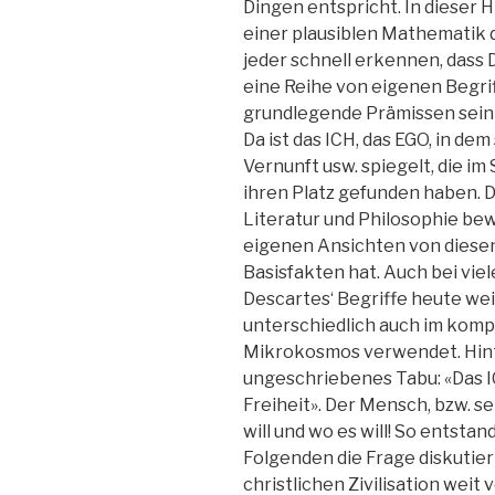
Dingen entspricht. In dieser 
einer plausiblen Mathematik 
jeder schnell erkennen, dass
eine Reihe von eigenen Begrif
grundlegende Prämissen sei
Da ist das ICH, das EGO, in dem 
Vernunft usw. spiegelt, die 
ihren Platz gefunden haben. 
Literatur und Philosophie bew
eigenen Ansichten von diese
Basisfakten hat. Auch bei vi
Descartes‘ Begriffe heute we
unterschiedlich auch im komp
Mikrokosmos verwendet. Hinte
ungeschriebenes Tabu: «Das IC
Freiheit». Der Mensch, bzw. se
will und wo es will! So entstan
Folgenden die Frage diskutiert
christlichen Zivilisation weit