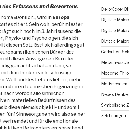
n des Erfassens und Bewertens
Dellbrücker Bi
hema «Denken», wird in
Europa
Digitale Maler
artes zitiert. Sein wohl berühmtester
Digitale Maler
» prägt auch noch im 3. Jahrtausend die
n, Physio- und Psychologen, die sich
Digitale Maler
t diesem Satz lässt sich allerdings gut
n europamerikanischen Bürger das
Gedanken-Sch
n mit dieser Aussage den Kern der
Metaphysische
ndig gemacht zu haben, denn, so
n mit dem Denken viele schlüssige
Moderne Philo
er Welt und des Lebens liefern, mehr
Motivschalen
en und ihren technischen Ergänzungen
t nach werden alle sinnlichen
Neues Denke
en, materiellen Bedürfnissen des
Symbolische 
alb diese niemals objektiv und somit
en fünf Sinnesorganen wird also seiner
Zeichnungen
t verfremdet und für die emotionale
subjektiven Betrachters entsprechend