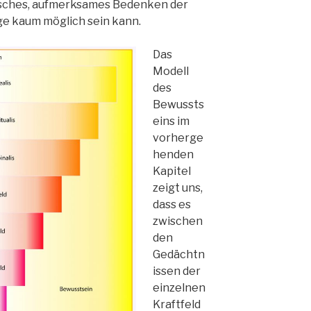
gisches, aufmerksames Bedenken der
e kaum möglich sein kann.
Das
Modell
des
Bewussts
eins im
vorherge
henden
Kapitel
zeigt uns,
dass es
zwischen
den
Gedächtn
issen der
einzelnen
Kraftfeld