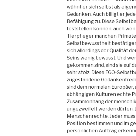
wähnt er sich selbst als eige
Gedanken. Auch billigt er je
Befähigung zu. Diese Selbstb
feststellen können, auch wen
Tierpfleger manchen Primate
Selbstbewusstheit bestätige
sich allerdings der Qualität d
Seins wenig bewusst. Und wenn
gekommen sind, sind sie auf
sehr stolz. Diese EGO-Selbstb
zugestandene Gedankenfreihe
sind dem normalen Europäer,
abhängigen Kulturen echte P
Zusammenhang der menschlich
angezweifelt werden dürfen. 
Menschenrechte. Jeder muss 
Position bestimmen und im ge
persönlichen Auftrag erkenn