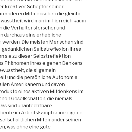
ner kreativer Schöpfer seiner
dem anderen Mitmenschen die gleiche
ewusstheit wird man im Tierreich kaum
n die Verhaltensforscher und
n durchaus eine erhebliche
n werden. Die meisten Menschen sind
er gedanklichen Selbstreflexion ihres
 sie zu dieser Selbstreflektion
 das Phänomen ihres eigenen Denkens
ewusstheit, die allgemein
it und die persönliche Autonomie
 allen Amerikanern und davon
rodukte eines aktiven Mitdenkens im
en Gesellschaften, die niemals
Das sind unanfechtbare
heute im Arbeitskampf seine eigene
sellschaftlichen Miteinander seinen
en, was ohne eine gute