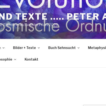
ND TEXTE ….. PETER 
he Themen; aktualisiert Juni 2026
e
Bilder + Texte
Buch Sehnsucht
Metaphysi
losophie
Kontakt