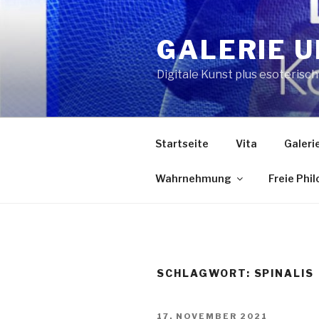
Zum
Inhalt
GALERIE U
springen
Digitale Kunst plus esoterisc
Startseite
Vita
Galeri
Wahrnehmung
Freie Phi
SCHLAGWORT:
SPINALIS
VERÖFFENTLICHT
17. NOVEMBER 2021