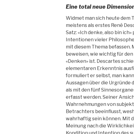
Eine total neue Dimensio
Widmet man sich heute dem T
meistens als erstes René Desc
Satz: «Ich denke, also bin ich
Intentionen vieler Philosophe
mit diesem Thema befassen. Mi
beweisen, wie wichtig für de
«Denken» ist. Descartes schie
elementaren Erkenntnis ausfi
formuliert er selbst, man kan
Aussagen über die Urgründe d
als mit den fünf Sinnesorgan
erfasst werden. Seiner Ansich
Wahrnehmungen von subjektiv
Betrachters beeinflusst, wesh
wahrhaftig sein können. Mit d
Meinung nach die Wirklichkei
Kondition und Intention des 