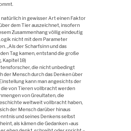
kommt.
 natürlich in gewisser Art einen Faktor
ber dem Tier auszeichnet, insofern
iesem Zusammenhang völlig eindeutig
e Logik nicht mit dem Parameter
. „Als der Scharfsinn und das
 den Tag kamen, entstand die große
, Kapitel 18)
tensforscher, die nicht unbedingt
ich der Mensch durch das Denken über
 Einstellung kann man angesichts der
 die von Tieren vollbracht werden
nmengen von Greultaten, die
eschichte weltweit vollbracht haben,
t sich der Mensch darüber hinaus
nntnis und seines Denkens selbst
cheint, als kämen die Gedanken «aus
er eben denkt, schreibt oder spricht –,