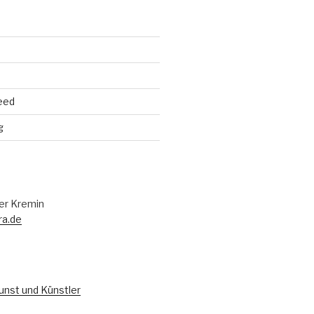
eed
g
er Kremin
ra.de