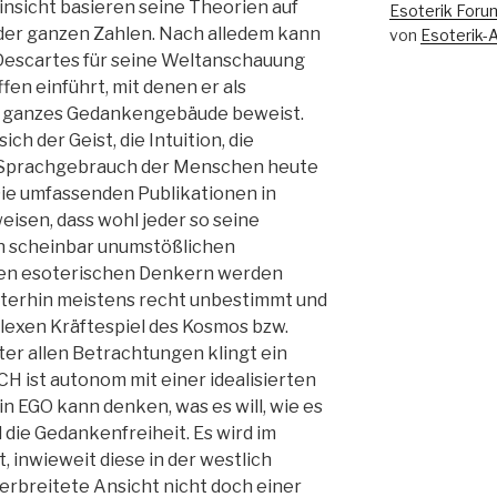
Hinsicht basieren seine Theorien auf
Esoterik Foru
der ganzen Zahlen. Nach alledem kann
von
Esoterik-
 Descartes für seine Weltanschauung
fen einführt, mit denen er als
n ganzes Gedankengebäude beweist.
sich der Geist, die Intuition, die
im Sprachgebrauch der Menschen heute
Die umfassenden Publikationen in
eisen, dass wohl jeder so seine
n scheinbar unumstößlichen
elen esoterischen Denkern werden
iterhin meistens recht unbestimmt und
lexen Kräftespiel des Kosmos bzw.
r allen Betrachtungen klingt ein
H ist autonom mit einer idealisierten
in EGO kann denken, was es will, wie es
d die Gedankenfreiheit. Es wird im
, inwieweit diese in der westlich
 verbreitete Ansicht nicht doch einer