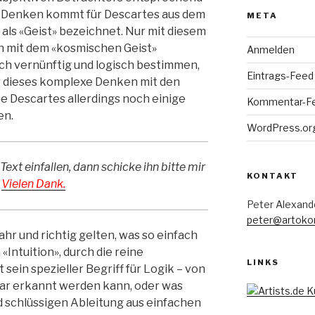
 Denken kommt für Descartes aus dem
META
als «Geist» bezeichnet. Nur mit diesem
ch mit dem «kosmischen Geist»
Anmelden
ch vernünftig und logisch bestimmen,
Eintrags-Feed
ür dieses komplexe Denken mit den
e Descartes allerdings noch einige
Kommentar-F
en.
WordPress.or
ext einfallen, dann schicke ihn bitte mir
KONTAKT
.
Vielen Dank.
Peter Alexand
peter@artoko
wahr und richtig gelten, was so einfach
 «Intuition», durch die reine
LINKS
t sein spezieller Begriff für Logik – von
r erkannt werden kann, oder was
d schlüssigen Ableitung aus einfachen