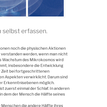
 selbst erfassen.
ionen noch die physischen Aktionen
 verstanden werden, wenn man nicht
das Wachstum des Mikrokosmos wird
mmt, insbesondere die Entwicklung
ur Zeit bei fortgeschrittenen
en Aspekten verwirklicht. Darum sind
er Erkenntnisebenen möglich.
st zuerst einmal der Schlaf. In anderen
in dem der Mensch die Hälfte seines
e Menschen die andere Hälfte ihres