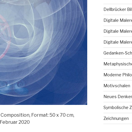
Dellbrücker Bi
Digitale Maler
Digitale Maler
Digitale Maler
Gedanken-Sch
Metaphysische
Moderne Philo
Motivschalen
Neues Denke
Symbolische 
tal Composition, Format: 50 x 70 cm,
Zeichnungen
: Februar 2020