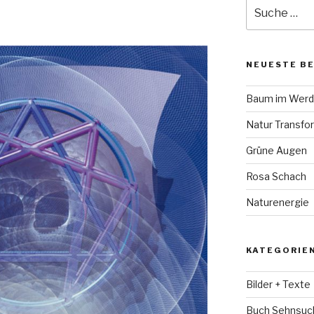
Suche
nach:
NEUESTE B
Baum im Wer
Natur Transfo
Grüne Augen
Rosa Schach
Naturenergie
KATEGORIE
Bilder + Texte
Buch Sehnsuc