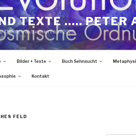
ND TEXTE ….. PETER 
he Themen; aktualisiert Juni 2026
e
Bilder + Texte
Buch Sehnsucht
Metaphysi
losophie
Kontakt
HES FELD