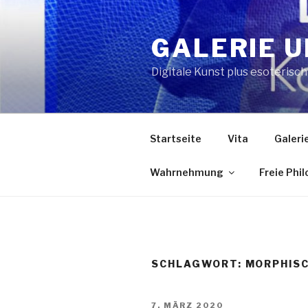
Zum
Inhalt
GALERIE U
springen
Digitale Kunst plus esoterisc
Startseite
Vita
Galeri
Wahrnehmung
Freie Phi
SCHLAGWORT:
MORPHISC
VERÖFFENTLICHT
7. MÄRZ 2020