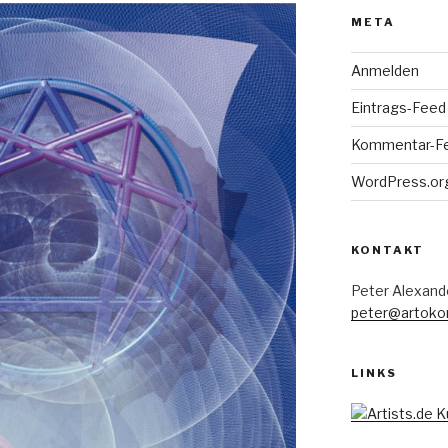
META
Anmelden
Eintrags-Feed
Kommentar-F
WordPress.or
KONTAKT
Peter Alexand
peter@artoko
LINKS