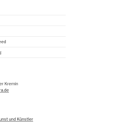
eed
g
er Kremin
ra.de