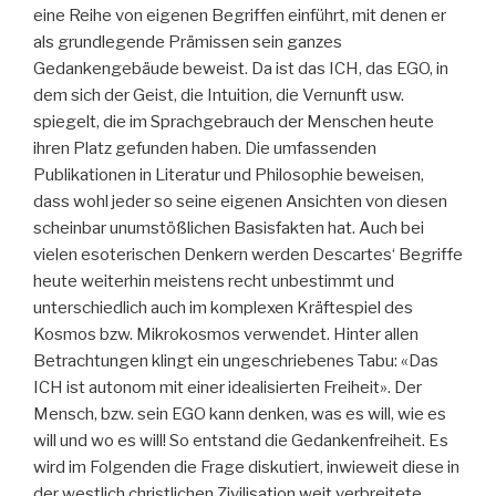
eine Reihe von eigenen Begriffen einführt, mit denen er
als grundlegende Prämissen sein ganzes
Gedankengebäude beweist. Da ist das ICH, das EGO, in
dem sich der Geist, die Intuition, die Vernunft usw.
spiegelt, die im Sprachgebrauch der Menschen heute
ihren Platz gefunden haben. Die umfassenden
Publikationen in Literatur und Philosophie beweisen,
dass wohl jeder so seine eigenen Ansichten von diesen
scheinbar unumstößlichen Basisfakten hat. Auch bei
vielen esoterischen Denkern werden Descartes‘ Begriffe
heute weiterhin meistens recht unbestimmt und
unterschiedlich auch im komplexen Kräftespiel des
Kosmos bzw. Mikrokosmos verwendet. Hinter allen
Betrachtungen klingt ein ungeschriebenes Tabu: «Das
ICH ist autonom mit einer idealisierten Freiheit». Der
Mensch, bzw. sein EGO kann denken, was es will, wie es
will und wo es will! So entstand die Gedankenfreiheit. Es
wird im Folgenden die Frage diskutiert, inwieweit diese in
der westlich christlichen Zivilisation weit verbreitete