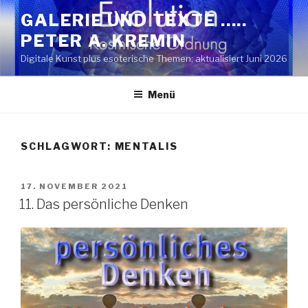
Zum
GALERIE UND TEXTE …..
Inhalt
PETER A. KREMIN
springen
Digitale Kunst plus esoterische Themen; aktualisiert Juni 2026
Menü
SCHLAGWORT:
MENTALIS
VERÖFFENTLICHT
17. NOVEMBER 2021
AM
11. Das persönliche Denken