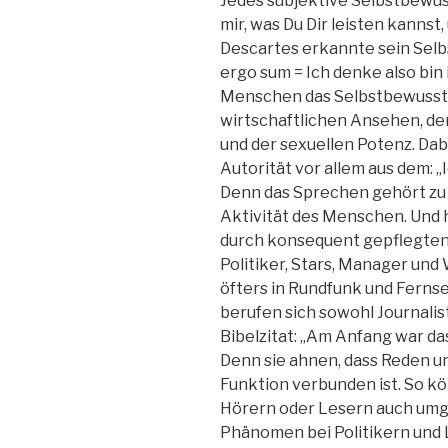
Jedes subjektive Selbstbewus
mir, was Du Dir leisten kannst,
Descartes erkannte sein Sel
ergo sum = Ich denke also bin
Menschen das Selbstbewussts
wirtschaftlichen Ansehen, de
und der sexuellen Potenz. Dabe
Autorität vor allem aus dem: „I
Denn das Sprechen gehört zu
Aktivität des Menschen. Und 
durch konsequent gepflegten 
Politiker, Stars, Manager und
öfters in Rundfunk und Fern
berufen sich sowohl Journalis
Bibelzitat: „Am Anfang war das
Denn sie ahnen, dass Reden u
Funktion verbunden ist. So k
Hörern oder Lesern auch umge
Phänomen bei Politikern und 