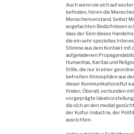
Auch wenn sie sich auf esote
befinden, hören die Menschen
Menschenverstand. Selbst Mor
angefachten Bedürfnissen schn
dass der Sinn dieses Handeln
die ein sehr spezielles Intere
Stimme aus dem Kontakt mit 
aufgeladenen Propagandabilder
Humanitas, Karitas und Religi
Stille, die nur in einer geord
befreiten Atmosphäre aus dem
dieser Kommunikationsflut ka
finden. Überall, verbunden mi
vorgeprägte Idealvorstellung
die sich an den medial gezüc
der Kultur-Industrie, der Poli
ausrichten.