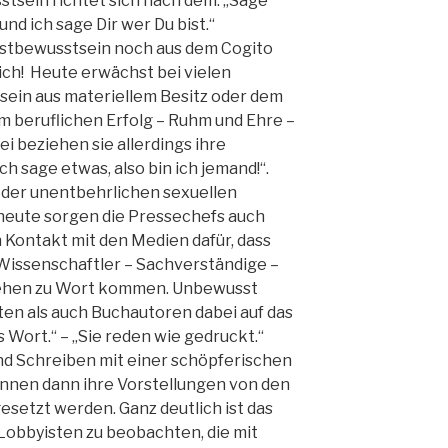
stsein richtet sich nach dem: „Sage
 und ich sage Dir wer Du bist.“
bstbewusstsein noch aus dem Cogito
 ich! Heute erwächst bei vielen
ein aus materiellem Besitz oder dem
m beruflichen Erfolg – Ruhm und Ehre –
i beziehen sie allerdings ihre
ch sage etwas, also bin ich jemand!“.
 der unentbehrlichen sexuellen
heute sorgen die Pressechefs auch
Kontakt mit den Medien dafür, dass
 Wissenschaftler – Sachverständige –
sehen zu Wort kommen. Unbewusst
ten als auch Buchautoren dabei auf das
 Wort.“ – „Sie reden wie gedruckt.“
nd Schreiben mit einer schöpferischen
önnen dann ihre Vorstellungen von den
setzt werden. Ganz deutlich ist das
Lobbyisten zu beobachten, die mit