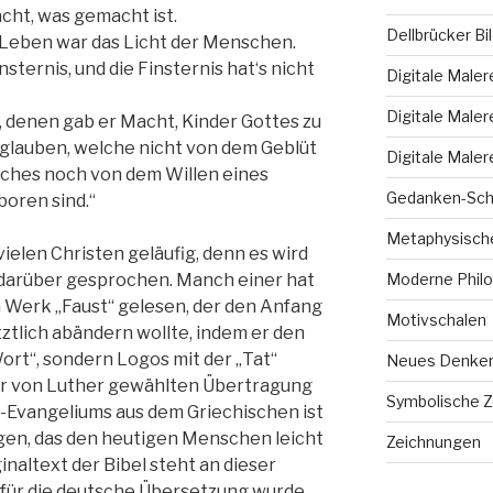
cht, was gemacht ist.
Dellbrücker Bi
s Leben war das Licht der Menschen.
nsternis, und die Finsternis hat‘s nicht
Digitale Maler
Digitale Maler
, denen gab er Macht, Kinder Gottes zu
glauben, welche nicht von dem Geblüt
Digitale Maler
sches noch von dem Willen eines
Gedanken-Sch
oren sind.“
Metaphysische
 vielen Christen geläufig, denn es wird
Moderne Philo
 darüber gesprochen. Manch einer hat
 Werk „Faust“ gelesen, der den Anfang
Motivschalen
ztlich abändern wollte, indem er den
Wort“, sondern Logos mit der „Tat“
Neues Denke
n der von Luther gewählten Übertragung
Symbolische 
s-Evangeliums aus dem Griechischen ist
gen, das den heutigen Menschen leicht
Zeichnungen
ginaltext der Bibel steht an dieser
d für die deutsche Übersetzung wurde