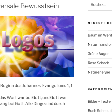
Suche
versale Bewusstsein
nach:
NEUESTE B
Baum im Wer
Natur Transfo
Grüne Augen
Rosa Schach
Naturenergie
Beginn des Johannes-Evangeliums 1, 1-
KATEGORIE
das Wort war bei Gott, und Gott war
Bilder + Texte
ang bei Gott. Alle Dinge sind durch
Buch Sehnsuc