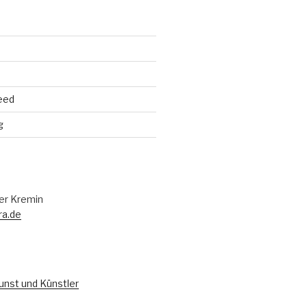
eed
g
er Kremin
ra.de