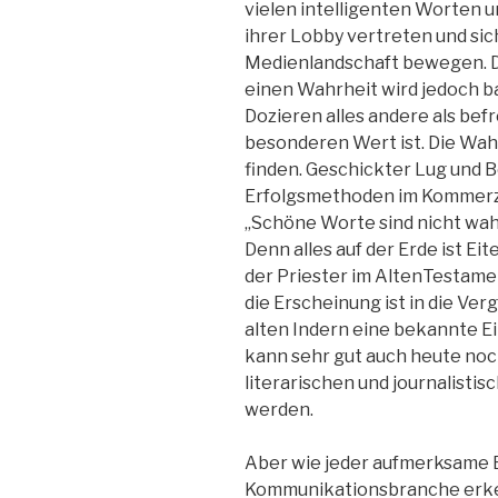
vielen intelligenten Worten u
ihrer Lobby vertreten und sic
Medienlandschaft bewegen. D
einen Wahrheit wird jedoch b
Dozieren alles andere als be
besonderen Wert ist. Die Wahrh
finden. Geschickter Lug und B
Erfolgsmethoden im Kommerz.
„Schöne Worte sind nicht wah
Denn alles auf der Erde ist E
der Priester im AltenTestamen
die Erscheinung ist in die Ve
alten Indern eine bekannte Ei
kann sehr gut auch heute no
literarischen und journalis
werden.
Aber wie jeder aufmerksame 
Kommunikationsbranche erke