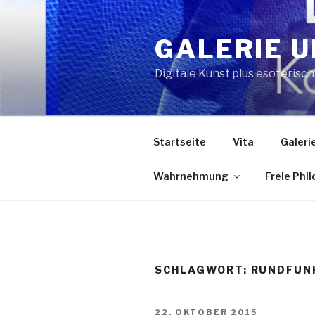
Zum
Inhalt
GALERIE U
springen
Digitale Kunst plus esoterisc
Startseite
Vita
Galeri
Wahrnehmung
Freie Phi
SCHLAGWORT:
RUNDFUN
VERÖFFENTLICHT
22. OKTOBER 2015