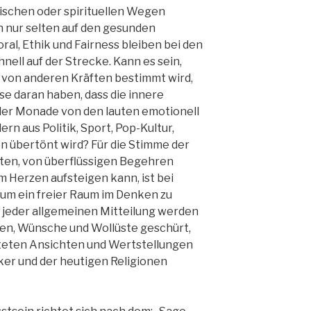
rischen oder spirituellen Wegen
 nur selten auf den gesunden
al, Ethik und Fairness bleiben bei den
ell auf der Strecke. Kann es sein,
s von anderen Kräften bestimmt wird,
sse daran haben, dass die innere
der Monade von den lauten emotionell
n aus Politik, Sport, Pop-Kultur,
on übertönt wird? Für die Stimme der
neten, von überflüssigen Begehren
 Herzen aufsteigen kann, ist bei
um ein freier Raum im Denken zu
t jeder allgemeinen Mitteilung werden
en, Wünsche und Wollüste geschürt,
hteten Ansichten und Wertstellungen
tiker und der heutigen Religionen