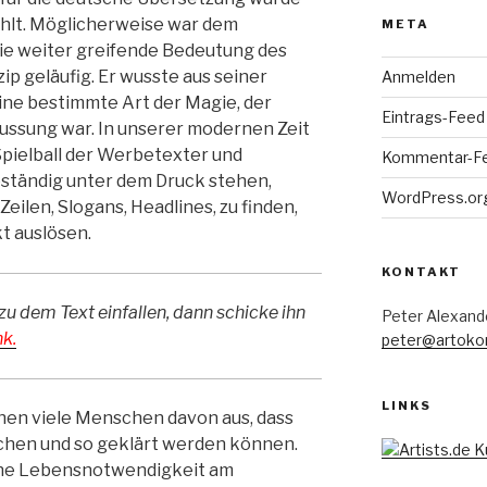
hlt. Möglicherweise war dem
META
ie weiter greifende Bedeutung des
ip geläufig. Er wusste aus seiner
Anmelden
ine bestimmte Art der Magie, der
Eintrags-Feed
ussung war. In unserer modernen Zeit
pielball der Werbetexter und
Kommentar-F
eständig unter dem Druck stehen,
WordPress.or
ilen, Slogans, Headlines, zu finden,
t auslösen.
KONTAKT
zu dem Text einfallen, dann schicke ihn
Peter Alexand
k.
peter@artoko
LINKS
hen viele Menschen davon aus, dass
hen und so geklärt werden können.
rne Lebensnotwendigkeit am