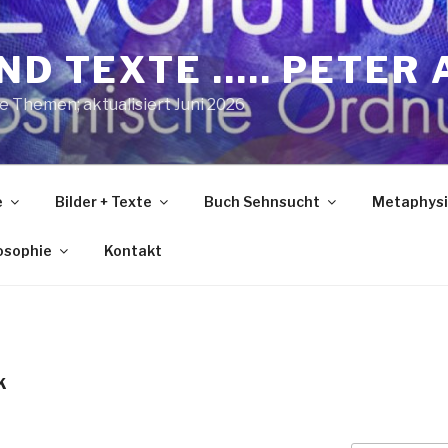
ND TEXTE ….. PETER 
he Themen; aktualisiert Juni 2026
e
Bilder + Texte
Buch Sehnsucht
Metaphysi
losophie
Kontakt
K