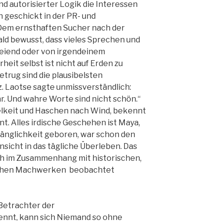
nd autorisierter Logik die Interessen
h geschickt in der PR- und
em ernsthaften Sucher nach der
ald bewusst, dass vieles Sprechen und
freiend oder von irgendeinem
eit selbst ist nicht auf Erden zu
etrug sind die plausibelsten
 Laotse sagte unmissverständlich:
r. Und wahre Worte sind nicht schön.“
itelkeit und Haschen nach Wind, bekennt
t. Alles irdische Geschehen ist Maya,
rgänglichkeit geboren, war schon den
nsicht in das tägliche Überleben. Das
ch im Zusammenhang mit historischen,
tischen Machwerken beobachtet
Betrachter der
nnt, kann sich Niemand so ohne