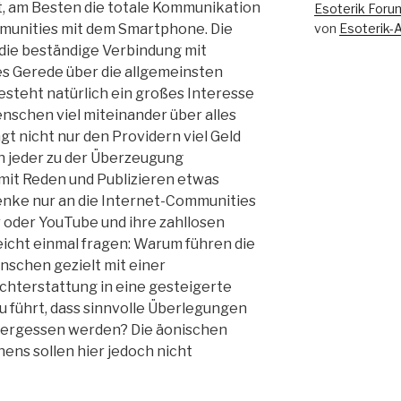
, am Besten die totale Kommunikation
Esoterik Foru
von
Esoterik-
munities mit dem Smartphone. Die
ie beständige Verbindung mit
s Gerede über die allgemeinsten
besteht natürlich ein großes Interesse
enschen viel miteinander über alles
gt nicht nur den Providern viel Geld
ich jeder zu der Überzeugung
it Reden und Publizieren etwas
nke nur an die Internet-Communities
 oder YouTube und ihre zahllosen
eicht einmal fragen: Warum führen die
schen gezielt mit einer
hterstattung in eine gesteigerte
zu führt, dass sinnvolle Überlegungen
vergessen werden? Die äonischen
ns sollen hier jedoch nicht