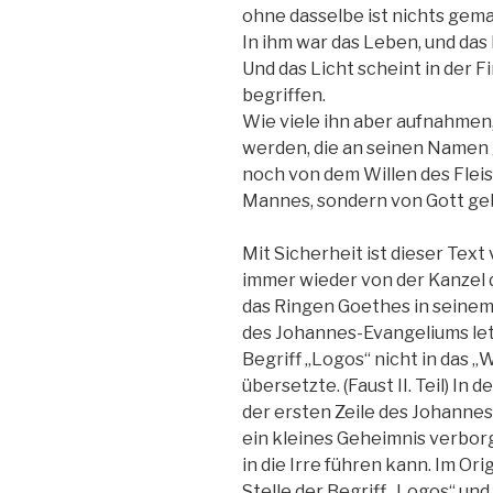
ohne dasselbe ist nichts gema
In ihm war das Leben, und da
Und das Licht scheint in der Fi
begriffen.
Wie viele ihn aber aufnahmen
werden, die an seinen Namen 
noch von dem Willen des Flei
Mannes, sondern von Gott geb
Mit Sicherheit ist dieser Text
immer wieder von der Kanzel
das Ringen Goethes in seinem
des Johannes-Evangeliums let
Begriff „Logos“ nicht in das „
übersetzte. (Faust II. Teil) I
der ersten Zeile des Johanne
ein kleines Geheimnis verbor
in die Irre führen kann. Im Ori
Stelle der Begriff „Logos“ un