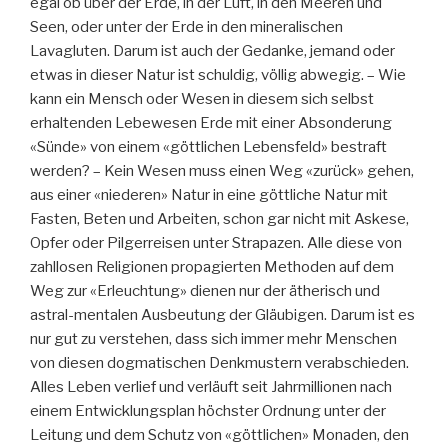
egal ob über der Erde, in der Luft, in den Meeren und
Seen, oder unter der Erde in den mineralischen
Lavagluten. Darum ist auch der Gedanke, jemand oder
etwas in dieser Natur ist schuldig, völlig abwegig. – Wie
kann ein Mensch oder Wesen in diesem sich selbst
erhaltenden Lebewesen Erde mit einer Absonderung
«Sünde» von einem «göttlichen Lebensfeld» bestraft
werden? – Kein Wesen muss einen Weg «zurück» gehen,
aus einer «niederen» Natur in eine göttliche Natur mit
Fasten, Beten und Arbeiten, schon gar nicht mit Askese,
Opfer oder Pilgerreisen unter Strapazen. Alle diese von
zahllosen Religionen propagierten Methoden auf dem
Weg zur «Erleuchtung» dienen nur der ätherisch und
astral-mentalen Ausbeutung der Gläubigen. Darum ist es
nur gut zu verstehen, dass sich immer mehr Menschen
von diesen dogmatischen Denkmustern verabschieden.
Alles Leben verlief und verläuft seit Jahrmillionen nach
einem Entwicklungsplan höchster Ordnung unter der
Leitung und dem Schutz von «göttlichen» Monaden, den