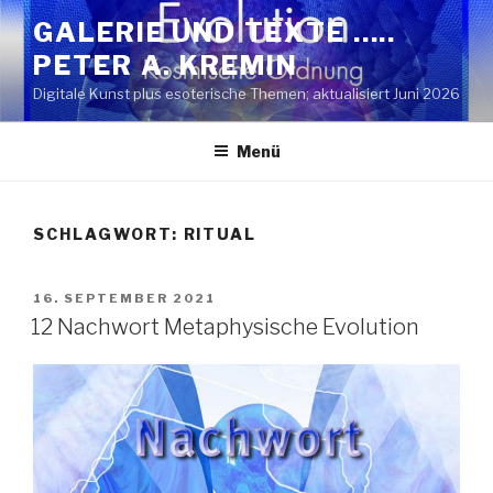
Zum
GALERIE UND TEXTE …..
Inhalt
PETER A. KREMIN
springen
Digitale Kunst plus esoterische Themen; aktualisiert Juni 2026
Menü
SCHLAGWORT:
RITUAL
VERÖFFENTLICHT
16. SEPTEMBER 2021
AM
12 Nachwort Metaphysische Evolution