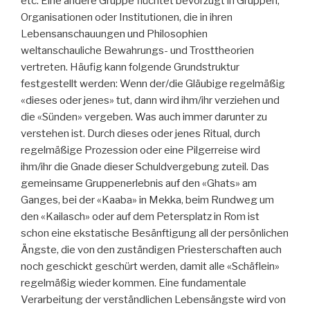
etc. Eine andere Gruppe flüchtet bevorzugt in Gruppen,
Organisationen oder Institutionen, die in ihren
Lebensanschauungen und Philosophien
weltanschauliche Bewahrungs- und Trosttheorien
vertreten. Häufig kann folgende Grundstruktur
festgestellt werden: Wenn der/die Gläubige regelmäßig
«dieses oder jenes» tut, dann wird ihm/ihr verziehen und
die «Sünden» vergeben. Was auch immer darunter zu
verstehen ist. Durch dieses oder jenes Ritual, durch
regelmäßige Prozession oder eine Pilgerreise wird
ihm/ihr die Gnade dieser Schuldvergebung zuteil. Das
gemeinsame Gruppenerlebnis auf den «Ghats» am
Ganges, bei der «Kaaba» in Mekka, beim Rundweg um
den «Kailasch» oder auf dem Petersplatz in Rom ist
schon eine ekstatische Besänftigung all der persönlichen
Ängste, die von den zuständigen Priesterschaften auch
noch geschickt geschürt werden, damit alle «Schäflein»
regelmäßig wieder kommen. Eine fundamentale
Verarbeitung der verständlichen Lebensängste wird von