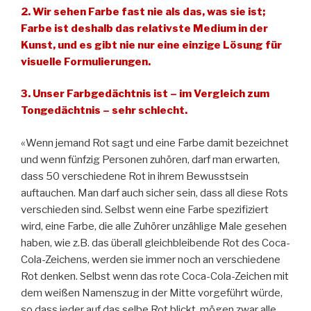
2. Wir sehen Farbe fast nie als das, was sie ist;
Farbe ist deshalb das relativste Medium in der
Kunst, und es gibt nie nur eine einzige Lösung für
visuelle Formulierungen.
3. Unser Farbgedächtnis ist – im Vergleich zum
Tongedächtnis – sehr schlecht.
«Wenn jemand Rot sagt und eine Farbe damit bezeichnet
und wenn fünfzig Personen zuhören, darf man erwarten,
dass 50 verschiedene Rot in ihrem Bewusstsein
auftauchen. Man darf auch sicher sein, dass all diese Rots
verschieden sind. Selbst wenn eine Farbe spezifiziert
wird, eine Farbe, die alle Zuhörer unzählige Male gesehen
haben, wie z.B. das überall gleichbleibende Rot des Coca-
Cola-Zeichens, werden sie immer noch an verschiedene
Rot denken. Selbst wenn das rote Coca-Cola-Zeichen mit
dem weißen Namenszug in der Mitte vorgeführt würde,
so dass jeder auf das selbe Rot blickt, mögen zwar alle