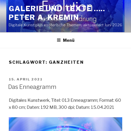
Zum
GALERIE UND TEXTE …..
Inhalt
PETER A. KREMIN
springen
Digitale Kunst plus esoterische Themen; aktualisiert Juni 2026
Menü
SCHLAGWORT:
GANZHEITEN
VERÖFFENTLICHT
15. APRIL 2021
AM
Das Enneagramm
Digitales Kunstwerk, Titel: 013 Enneagramm; Format: 60
x 80 cm; Daten: 192 MB, 300 dpi; Datum: 15.04.2021