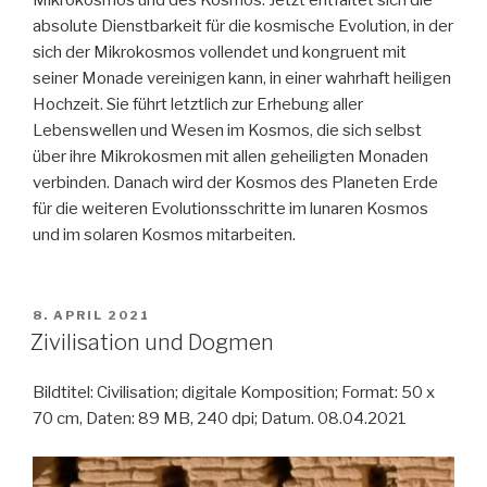
Mikrokosmos und des Kosmos. Jetzt entfaltet sich die
absolute Dienstbarkeit für die kosmische Evolution, in der
sich der Mikrokosmos vollendet und kongruent mit
seiner Monade vereinigen kann, in einer wahrhaft heiligen
Hochzeit. Sie führt letztlich zur Erhebung aller
Lebenswellen und Wesen im Kosmos, die sich selbst
über ihre Mikrokosmen mit allen geheiligten Monaden
verbinden. Danach wird der Kosmos des Planeten Erde
für die weiteren Evolutionsschritte im lunaren Kosmos
und im solaren Kosmos mitarbeiten.
VERÖFFENTLICHT
8. APRIL 2021
AM
Zivilisation und Dogmen
Bildtitel: Civilisation; digitale Komposition; Format: 50 x
70 cm, Daten: 89 MB, 240 dpi; Datum. 08.04.2021