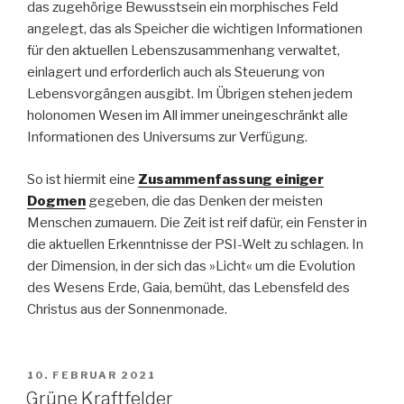
das zugehörige Bewusstsein ein morphisches Feld
angelegt, das als Speicher die wichtigen Informationen
für den aktuellen Lebenszusammenhang verwaltet,
einlagert und erforderlich auch als Steuerung von
Lebensvorgängen ausgibt. Im Übrigen stehen jedem
holonomen Wesen im All immer uneingeschränkt alle
Informationen des Universums zur Verfügung.
So ist hiermit eine
Zusammenfassung einiger
Dogmen
gegeben, die das Denken der meisten
Menschen zumauern. Die Zeit ist reif dafür, ein Fenster in
die aktuellen Erkenntnisse der PSI-Welt zu schlagen. In
der Dimension, in der sich das »Licht« um die Evolution
des Wesens Erde, Gaia, bemüht, das Lebensfeld des
Christus aus der Sonnenmonade.
VERÖFFENTLICHT
10. FEBRUAR 2021
AM
Grüne Kraftfelder