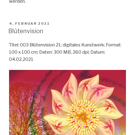
werden.
VERÖFFENTLICHT
4. FEBRUAR 2021
AM
Blütenvision
Titel: 003 Blütenvision 21; digitales Kunstwerk; Format:
100 x 100 cm; Daten: 300 MB, 260 dpi; Datum:
04.02.2021