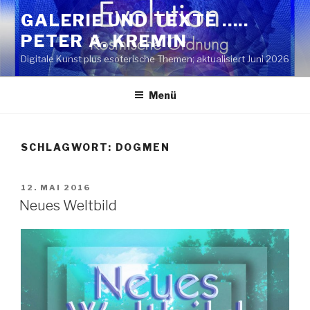
Zum
GALERIE UND TEXTE …..
Inhalt
PETER A. KREMIN
springen
Digitale Kunst plus esoterische Themen; aktualisiert Juni 2026
Menü
SCHLAGWORT:
DOGMEN
VERÖFFENTLICHT
12. MAI 2016
AM
Neues Weltbild