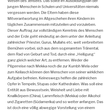
Wesen des Jenseits. Das sollte im Ausbildungplan der
jungen Menschen in Schulen und Universitäten niemals
vergessen werden. Die Eltern haben diese
Mitverantwortung im Allgeschehen ihren Kindern im
täglichen Zusammensein mitzuteilen und vorzuleben.
Dieser Auftrag zur vollständigen Kenntnis des Menschen
und der Erde geht eindeutig an dem unter der Anleitung
zahlreicher Priester, Gurus, Mullahs etc. weit verbreiteten
Bemühen vorbei, sich aus dem sogenannten Tränental,
dem Rad von Geburt und Tod, durch eine „Heiligung“
ganz gleich welcher Art, zu entfernen. Weder die
Pilgerreise nach Mekka noch die zur Kumbh Mela oder
zum Keilasch können den Menschen von seiner wirklichen
Aufgabe befreien. Keineswegs helfen die zahlreichen
Opfer in Tempeln, Stupas oder Kathedralen. Was soll eine
Entität aus Bewusstsein, Weisheit und Liebe mit
Knallkörpern (China), Lammfleisch (Mekka) oder Alkohol
und Zigaretten (Südamerika) und so weiter anfangen. Das
ist doch eine völlig abwegige Vorstellung von einem