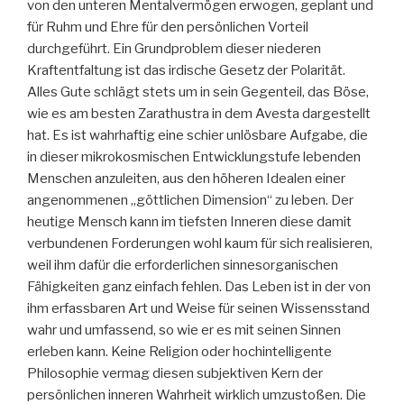
von den unteren Mentalvermögen erwogen, geplant und
für Ruhm und Ehre für den persönlichen Vorteil
durchgeführt. Ein Grundproblem dieser niederen
Kraftentfaltung ist das irdische Gesetz der Polarität.
Alles Gute schlägt stets um in sein Gegenteil, das Böse,
wie es am besten Zarathustra in dem Avesta dargestellt
hat. Es ist wahrhaftig eine schier unlösbare Aufgabe, die
in dieser mikrokosmischen Entwicklungstufe lebenden
Menschen anzuleiten, aus den höheren Idealen einer
angenommenen „göttlichen Dimension“ zu leben. Der
heutige Mensch kann im tiefsten Inneren diese damit
verbundenen Forderungen wohl kaum für sich realisieren,
weil ihm dafür die erforderlichen sinnesorganischen
Fähigkeiten ganz einfach fehlen. Das Leben ist in der von
ihm erfassbaren Art und Weise für seinen Wissensstand
wahr und umfassend, so wie er es mit seinen Sinnen
erleben kann. Keine Religion oder hochintelligente
Philosophie vermag diesen subjektiven Kern der
persönlichen inneren Wahrheit wirklich umzustoßen. Die