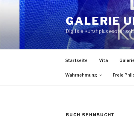
Zum
Inhalt
GALERIE U
springen
Digitale Kunst plus esoterisc
Startseite
Vita
Galeri
Wahrnehmung
Freie Phi
BUCH SEHNSUCHT