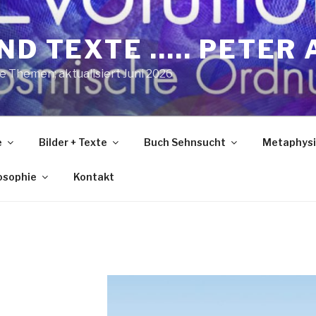
ND TEXTE ….. PETER 
he Themen; aktualisiert Juni 2026
e
Bilder + Texte
Buch Sehnsucht
Metaphysi
losophie
Kontakt