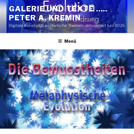
Zum
GALERIE UND TEXTE …..
Inhalt
PETER A. KREMIN
springen
Digitale Kunst plus esoterische Themen; aktualisiert Juni 2026
Menü