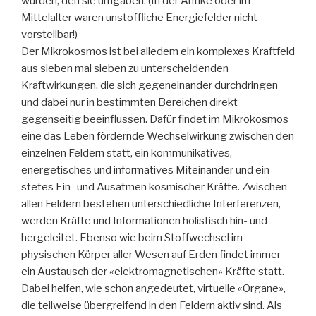
wurden, den sie umgaben. (In der Antike oder im
Mittelalter waren unstoffliche Energiefelder nicht
vorstellbar!)
Der Mikrokosmos ist bei alledem ein komplexes Kraftfeld
aus sieben mal sieben zu unterscheidenden
Kraftwirkungen, die sich gegeneinander durchdringen
und dabei nur in bestimmten Bereichen direkt
gegenseitig beeinflussen. Dafür findet im Mikrokosmos
eine das Leben fördernde Wechselwirkung zwischen den
einzelnen Feldern statt, ein kommunikatives,
energetisches und informatives Miteinander und ein
stetes Ein- und Ausatmen kosmischer Kräfte. Zwischen
allen Feldern bestehen unterschiedliche Interferenzen,
werden Kräfte und Informationen holistisch hin- und
hergeleitet. Ebenso wie beim Stoffwechsel im
physischen Körper aller Wesen auf Erden findet immer
ein Austausch der «elektromagnetischen» Kräfte statt.
Dabei helfen, wie schon angedeutet, virtuelle «Organe»,
die teilweise übergreifend in den Feldern aktiv sind. Als