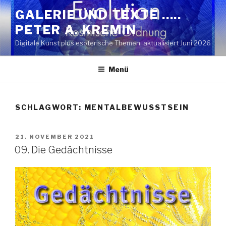
Zum
GALERIE UND TEXTE …..
Inhalt
PETER A. KREMIN
springen
Digitale Kunst plus esoterische Themen; aktualisiert Juni 2026
Menü
SCHLAGWORT:
MENTALBEWUSSTSEIN
VERÖFFENTLICHT
21. NOVEMBER 2021
AM
09. Die Gedächtnisse