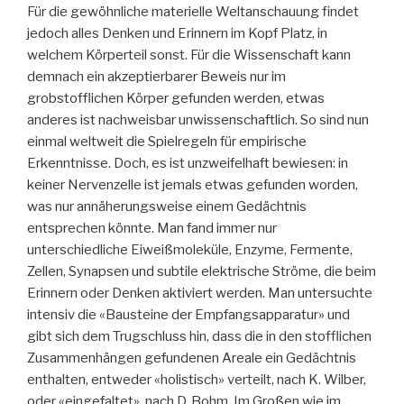
Für die gewöhnliche materielle Weltanschauung findet
jedoch alles Denken und Erinnern im Kopf Platz, in
welchem Körperteil sonst. Für die Wissenschaft kann
demnach ein akzeptierbarer Beweis nur im
grobstofflichen Körper gefunden werden, etwas
anderes ist nachweisbar unwissenschaftlich. So sind nun
einmal weltweit die Spielregeln für empirische
Erkenntnisse. Doch, es ist unzweifelhaft bewiesen: in
keiner Nervenzelle ist jemals etwas gefunden worden,
was nur annäherungsweise einem Gedächtnis
entsprechen könnte. Man fand immer nur
unterschiedliche Eiweißmoleküle, Enzyme, Fermente,
Zellen, Synapsen und subtile elektrische Ströme, die beim
Erinnern oder Denken aktiviert werden. Man untersuchte
intensiv die «Bausteine der Empfangsapparatur» und
gibt sich dem Trugschluss hin, dass die in den stofflichen
Zusammenhängen gefundenen Areale ein Gedächtnis
enthalten, entweder «holistisch» verteilt, nach K. Wilber,
oder «eingefaltet», nach D. Bohm. Im Großen wie im