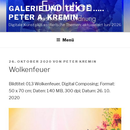
Zum
GALERIE UND TEXTE …..
Inhalt
PETER A. KREMIN
springen
Digitale Kunst plus esoterische Themen; aktualisiert Juni 2026
Menü
VERÖFFENTLICHT
26. OKTOBER 2020
VON
PETER KREMIN
AM
Wolkenfeuer
Bildtitel: 013 Wolkenfeuer, Digital Composing; Format:
50 x 70 cm; Daten: 140 MB, 300 dpi; Datum: 26. 10.
2020