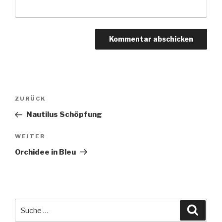
Beitragsnavigation
Vorheriger
ZURÜCK
Beitrag
Nautilus Schöpfung
Nächster
WEITER
Beitrag
Orchidee in Bleu
Suche
Suche
nach: