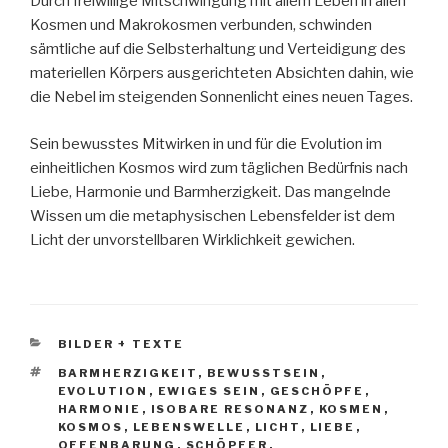
Durch freiwillige Mitschwingung mit allem Leben in allen
Kosmen und Makrokosmen verbunden, schwinden
sämtliche auf die Selbsterhaltung und Verteidigung des
materiellen Körpers ausgerichteten Absichten dahin, wie
die Nebel im steigenden Sonnenlicht eines neuen Tages.
Sein bewusstes Mitwirken in und für die Evolution im
einheitlichen Kosmos wird zum täglichen Bedürfnis nach
Liebe, Harmonie und Barmherzigkeit. Das mangelnde
Wissen um die metaphysischen Lebensfelder ist dem
Licht der unvorstellbaren Wirklichkeit gewichen.
KATEGORIEN
BILDER + TEXTE
SCHLAGWÖRTER
BARMHERZIGKEIT
,
BEWUSSTSEIN
,
EVOLUTION
,
EWIGES SEIN
,
GESCHÖPFE
,
HARMONIE
,
ISOBARE RESONANZ
,
KOSMEN
,
KOSMOS
,
LEBENSWELLE
,
LICHT
,
LIEBE
,
OFFENBARUNG
,
SCHÖPFER
,