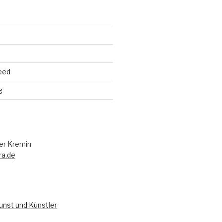
eed
g
er Kremin
ra.de