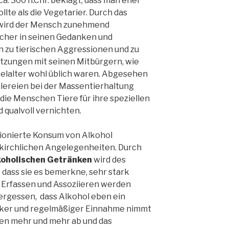
a. 300 n.Chr. beklagt, dass man eher
llte als die Vegetarier. Durch das
 wird der Mensch zunehmend
scher in seinen Gedanken und
h zu tierischen Aggressionen und zu
tzungen mit seinen Mitbürgern, wie
ittelalter wohl üblich waren. Abgesehen
lereien bei der Massentierhaltung
die Menschen Tiere für ihre speziellen
 qualvoll vernichten.
tionierte Konsum von Alkohol
 kirchlichen Angelegenheiten. Durch
koholischen Getränken
wird des
dass sie es bemerkne, sehr stark
 Erfassen und Assoziieren werden
vergessen, dass Alkohol eben ein
arker und regelmäßiger Einnahme nimmt
len mehr und mehr ab und das