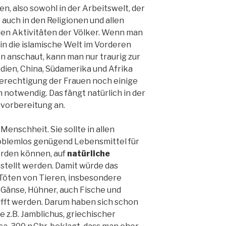
n, also sowohl in der Arbeitswelt, der
 auch in den Religionen und allen
llen Aktivitäten der Völker. Wenn man
n die islamische Welt im Vorderen
n anschaut, kann man nur traurig zur
ndien, China, Südamerika und Afrika
berechtigung der Frauen noch einige
otwendig. Das fängt natürlich in der
svorbereitung an.
Menschheit. Sie sollte in allen
oblemlos genügend Lebensmittel für
rden können, auf
natürliche
tellt werden. Damit würde das
Töten von Tieren, insbesondere
, Gänse, Hühner, auch Fische und
fft werden. Darum haben sich schon
e z.B. Jamblichus, griechischer