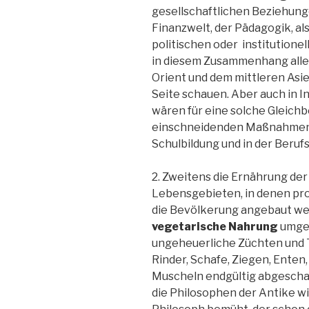
gesellschaftlichen Beziehunge
Finanzwelt, der Pädagogik, als
politischen oder institutione
in diesem Zusammenhang allei
Orient und dem mittleren Asie
Seite schauen. Aber auch in I
wären für eine solche Gleich
einschneidenden Maßnahmen n
Schulbildung und in der Beruf
2. Zweitens die Ernährung der 
Lebensgebieten, in denen pr
die Bevölkerung angebaut we
vegetarische
Nahrung
umges
ungeheuerliche Züchten und 
Rinder, Schafe, Ziegen, Enten
Muscheln endgültig abgescha
die Philosophen der Antike wi