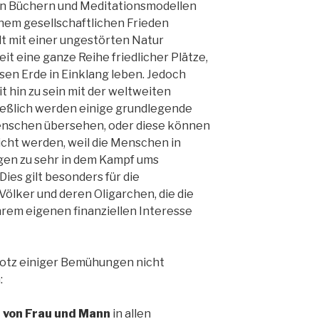
len Büchern und Meditationsmodellen
inem gesellschaftlichen Frieden
t mit einer ungestörten Natur
eit eine ganze Reihe friedlicher Plätze,
en Erde in Einklang leben. Jedoch
t hin zu sein mit der weltweiten
ließlich werden einige grundlegende
nschen übersehen, oder diese können
icht werden, weil die Menschen in
en zu sehr in dem Kampf ums
ies gilt besonders für die
Völker und deren Oligarchen, die die
rem eigenen finanziellen Interesse
trotz einiger Bemühungen nicht
:
 von Frau und Mann
in allen