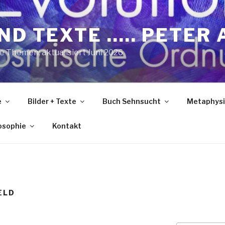
ND TEXTE ….. PETER 
he Themen; aktualisiert Juni 2026
e
Bilder + Texte
Buch Sehnsucht
Metaphysi
losophie
Kontakt
ELD