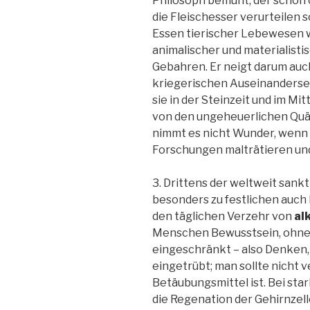
Philosoph bemüht, der schon c
die Fleischesser verurteilen so
Essen tierischer Lebewesen
animalischer und materialisti
Gebahren. Er neigt darum auc
kriegerischen Auseinanderse
sie in der Steinzeit und im M
von den ungeheuerlichen Quä
nimmt es nicht Wunder, wenn 
Forschungen malträtieren und
3. Drittens der weltweit sank
besonders zu festlichen auch
den täglichen Verzehr von
al
Menschen Bewusstsein, ohne 
eingeschränkt – also Denken,
eingetrübt; man sollte nicht 
Betäubungsmittel ist. Bei st
die Regenation der Gehirnzel