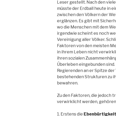
Leser gestellt. Nach den vie
müsste der Erdball heute in e
zwischen den Völkern der Wel
erglänzen. Es gibt mit Sicherh
wo die Menschen mit dem Wes
irgendwie scheint es noch wei
Vereinigung aller Völker. Sch
Faktoren von den meisten Me
in ihrem Leben nicht verwirkl
ihren sozialen Zusammenhäng
Überleben eingebunden sind. D
Regierenden an er Spitze der 
bestehenden Strukturen zu ih
bewahren.
Zu den Faktoren, die jedoch 
verwirklicht werden, gehören
1. Erstens die
Ebenbürtigkeit