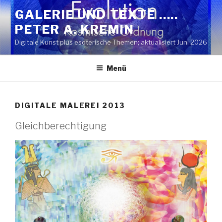
Zum
GALERIE UND TEXTE …..
Inhalt
PETER A. KREMIN
springen
Digitale Kunst plus esoterische Themen; aktualisiert Juni 2026
Menü
DIGITALE MALEREI 2013
Gleichberechtigung