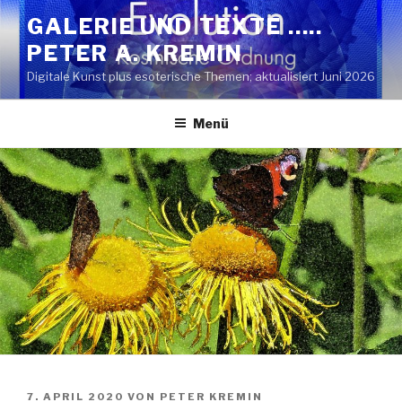
Zum
GALERIE UND TEXTE …..
Inhalt
PETER A. KREMIN
springen
Digitale Kunst plus esoterische Themen; aktualisiert Juni 2026
Menü
VERÖFFENTLICHT
7. APRIL 2020
VON
PETER KREMIN