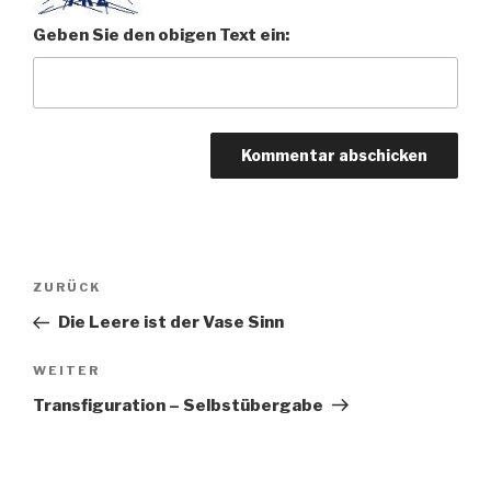
Geben Sie den obigen Text ein:
Beitragsnavigation
Vorheriger
ZURÜCK
Beitrag
Die Leere ist der Vase Sinn
Nächster
WEITER
Beitrag
Transfiguration – Selbstübergabe