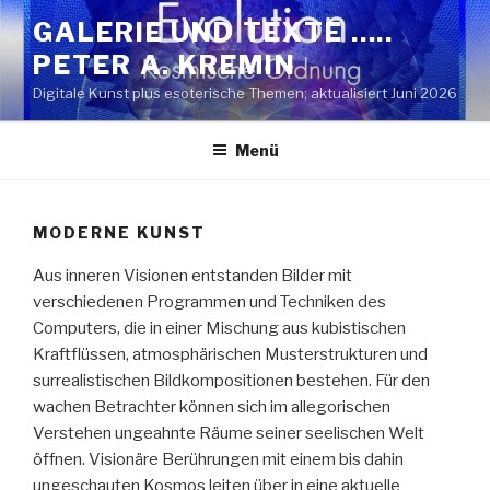
Zum
GALERIE UND TEXTE …..
Inhalt
PETER A. KREMIN
springen
Digitale Kunst plus esoterische Themen; aktualisiert Juni 2026
Menü
MODERNE KUNST
Aus inneren Visionen entstanden Bilder mit
verschiedenen Programmen und Techniken des
Computers, die in einer Mischung aus kubistischen
Kraftflüssen, atmosphärischen Musterstrukturen und
surrealistischen Bildkompositionen bestehen. Für den
wachen Betrachter können sich im allegorischen
Verstehen ungeahnte Räume seiner seelischen Welt
öffnen. Visionäre Berührungen mit einem bis dahin
ungeschauten Kosmos leiten über in eine aktuelle