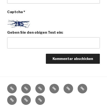
Captcha
*
Geben Sie den obigen Text ein:
Startseite
Vita
Galerie
Bilder
Buch
Metaphysisch
+
Sehnsucht
Evolution
Wahrnehmung
Freie
Kontakt
Texte
Philosophie