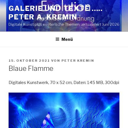
Zum
GALERIE UND TEXTE …..
Inhalt
PETER A. KREMIN
springen
Digitale Kunst plus esoterische Themen; aktualisiert Juni 2026
Menü
VERÖFFENTLICHT
15. OKTOBER 2021
VON
PETER KREMIN
AM
Blaue Flamme
Digitales Kunstwerk, 70 x 52 cm, Daten: 145 MB, 300dpi