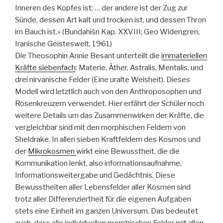
Inneren des Kopfes ist; … der andere ist der Zug zur
Sünde, dessen Art kalt und trocken ist, und dessen Thron
im Bauch ist.» (Bundahišn Kap. XXVIII; Geo Widengren,
Iranische Geisteswelt, 1961)
Die Theosophin Annie Besant unterteilt die
immateriellen
Kräfte siebenfach
: Materie, Äther, Astralis, Mentalis, und
drei nirvanische Felder (Eine uralte Weisheit). Dieses
Modell wird letztlich auch von den Anthroposophen und
Rosenkreuzern verwendet. Hier erfährt der Schüler noch
weitere Details um das Zusammenwirken der Kräfte, die
vergleichbar sind mit den morphischen Feldern von
Sheldrake. In allen sieben Kraftfeldern des Kosmos und
der
Mikrokosmen
wirkt eine Bewusstheit, die die
Kommunikation lenkt, also informationsaufnahme,
Informationsweitergabe und Gedächtnis. Diese
Bewusstheiten aller Lebensfelder aller Kosmen sind
trotz aller Differenziertheit für die eigenen Aufgaben
stets eine Einheit im ganzen Universum. Das bedeutet
auch, dass alle individuellen morphischen Felder mit allen