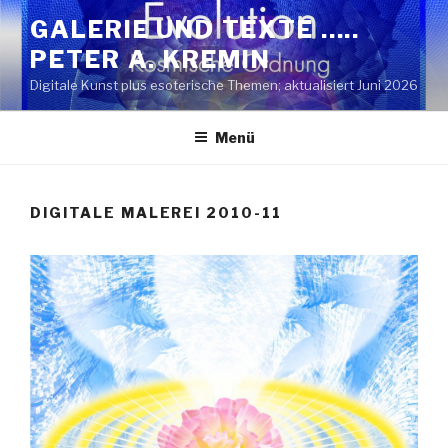
Zum
GALERIE UND TEXTE …..
Inhalt
PETER A. KREMIN
springen
Digitale Kunst plus esoterische Themen; aktualisiert Juni 2026
Menü
DIGITALE MALEREI 2010-11