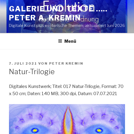
Zum
GALERIE UND TEXTE …..
Inhalt
PETER A. KREMIN
springen
Digitale Kunst plus esoterische Themen; aktualisiert Juni 2026
Menü
VERÖFFENTLICHT
7. JULI 2021
VON
PETER KREMIN
AM
Natur-Trilogie
Digitales Kunstwerk; Titel: 017 Natur-Trilogie, Format: 70
x 50 cm; Daten: 140 MB, 300 dpi, Datum: 07.07.2021