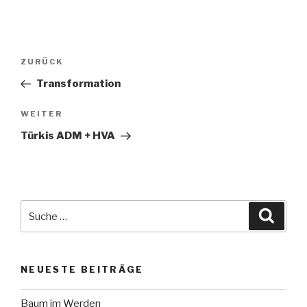
Beitragsnavigation
Vorheriger
ZURÜCK
Beitrag
Transformation
Nächster
WEITER
Beitrag
Türkis ADM + HVA
Suche
Suche
nach:
NEUESTE BEITRÄGE
Baum im Werden