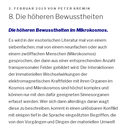
VERÖFFENTLICHT
2. FEBRUAR 2019
VON
PETER KREMIN
AM
8. Die höheren Bewusstheiten
Die höheren Bewusstheiten im Mikrokosmos.
Es wird in der esoterischen Literatur mal von einem
siebenfachen, mal von einem neunfachen oder auch
einem zwölffachen Menschen (Mikrokosmos)
gesprochen, der dann aus einer entsprechenden Anzahl
transpersonaler Felder gebildet wird. Die Interaktionen
der immateriellen Wechselwirkungen der
elektromagnetischen Kraftfelder mit ihren Organen im
Kosmos und Mikrokosmos sind höchst komplex und
können nur mit den dafür geeigneten Sinnesorganen
erfasst werden. Wer sich dann allerdings daran wagt
diese zu beschreiben, kommt in einen unlösbaren Konflikt
mit einigen tief in die Sprache eingeätzten Begriffen, die
von den Vorgängen und Dingen der materiellen Umwelt