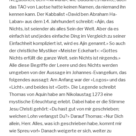
das TAO von Laotse hatte keinen Namen, da niemand ihn
kennen kann. Der Kabbalist «David ben Abraham Ha-
Laban» aus dem 14. Jahrhundert schreibt: «Ajin, das
Nichts, ist seiender als alles Sein der Welt. Aber da es
einfach ist und jedes einfache Ding im Vergleich zu seiner
Einfachheit kompliziert ist, wird es Ajin genannt.» So auch
der christliche Mystiker «Meister Eckehart»: «Gottes
Nichts erfüllt die ganze Welt, sein Nichts ist nirgends.»
Alle diese Begriffe der Leere und des Nichts werden
umgeben von der Aussage im Johannes-Evangelium, das
folgendes aussagt: Am Anfang war der «Logos» und das
«Licht», und beides ist «Gott». Die Legende schreibt
Thomas von Aquin habe am Nikolaustag 1273 eine
mystische Erleuchtung erlebt. Dabei habe er die Stimme
Jesu Christi gehört: «Du hast gut von mir geschrieben;
welchen Lohn verlangst Du?» Darauf Thomas: «Nur Dich
allein, Herr. Alles, was ich geschrieben habe, kommt mir
wie Spreu vor!» Danach weigerte er sich, weiter zu