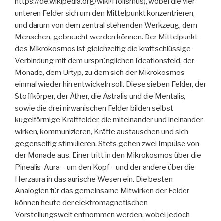
https://de.wikipedia.org/wiki/Holismus), wobei die vier
unteren Felder sich um den Mittelpunkt konzentrieren,
und darum von dem zentral stehenden Werkzeug, dem
Menschen, gebraucht werden können. Der Mittelpunkt
des Mikrokosmos ist gleichzeitig die kraftschlüssige
Verbindung mit dem ursprünglichen Ideationsfeld, der
Monade, dem Urtyp, zu dem sich der Mikrokosmos
einmal wieder hin entwickeln soll. Diese sieben Felder, der
Stoffkörper, der Äther, die Astralis und die Mentalis,
sowie die drei nirwanischen Felder bilden selbst
kugelförmige Kraftfelder, die miteinander und ineinander
wirken, kommunizieren, Kräfte austauschen und sich
gegenseitig stimulieren. Stets gehen zwei Impulse von
der Monade aus. Einer tritt in den Mikrokosmos über die
Pinealis-Aura – um den Kopf – und der andere über die
Herzaura in das aurische Wesen ein. Die besten
Analogien für das gemeinsame Mitwirken der Felder
können heute der elektromagnetischen
Vorstellungswelt entnommen werden, wobei jedoch