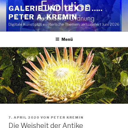
Zum
GALERIE UND TEXTE …..
Inhalt
PETER A. KREMIN
springen
Digitale Kunst plus esoterische Themen; aktualisiert Juni 2026
Menü
VERÖFFENTLICHT
7. APRIL 2020
VON
PETER KREMIN
AM
Die Weisheit der Antike