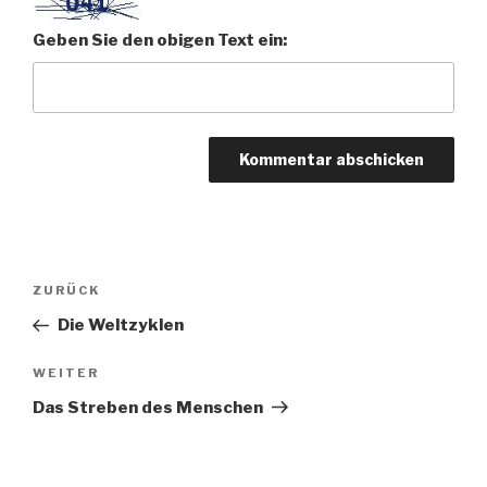
Geben Sie den obigen Text ein:
Beitragsnavigation
Vorheriger
ZURÜCK
Beitrag
Die Weltzyklen
Nächster
WEITER
Beitrag
Das Streben des Menschen