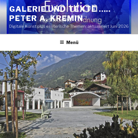
Zum
GALERIE UND TEXTE …..
Inhalt
PETER A. KREMIN
springen
Digitale Kunst plus esoterische Themen; aktualisiert Juni 2026
Menü