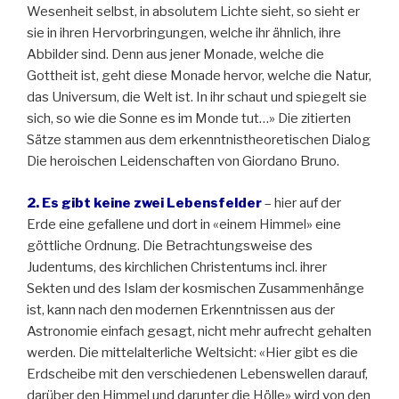
Wesenheit selbst, in absolutem Lichte sieht, so sieht er
sie in ihren Hervorbringungen, welche ihr ähnlich, ihre
Abbilder sind. Denn aus jener Monade, welche die
Gottheit ist, geht diese Monade hervor, welche die Natur,
das Universum, die Welt ist. In ihr schaut und spiegelt sie
sich, so wie die Sonne es im Monde tut…» Die zitierten
Sätze stammen aus dem erkenntnistheoretischen Dialog
Die heroischen Leidenschaften von Giordano Bruno.
2. Es gibt keine zwei Lebensfelder
– hier auf der
Erde eine gefallene und dort in «einem Himmel» eine
göttliche Ordnung. Die Betrachtungsweise des
Judentums, des kirchlichen Christentums incl. ihrer
Sekten und des Islam der kosmischen Zusammenhänge
ist, kann nach den modernen Erkenntnissen aus der
Astronomie einfach gesagt, nicht mehr aufrecht gehalten
werden. Die mittelalterliche Weltsicht: «Hier gibt es die
Erdscheibe mit den verschiedenen Lebenswellen darauf,
darüber den Himmel und darunter die Hölle» wird von den