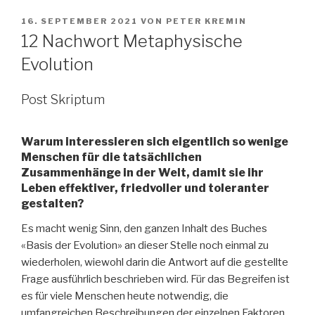
VERÖFFENTLICHT
16. SEPTEMBER 2021
VON
PETER KREMIN
AM
12 Nachwort Metaphysische
Evolution
Post Skriptum
Warum interessieren sich eigentlich so wenige
Menschen für die tatsächlichen
Zusammenhänge in der Welt, damit sie ihr
Leben effektiver, friedvoller und toleranter
gestalten?
Es macht wenig Sinn, den ganzen Inhalt des Buches
«Basis der Evolution» an dieser Stelle noch einmal zu
wiederholen, wiewohl darin die Antwort auf die gestellte
Frage ausführlich beschrieben wird. Für das Begreifen ist
es für viele Menschen heute notwendig, die
umfangreichen Beschreibungen der einzelnen Faktoren