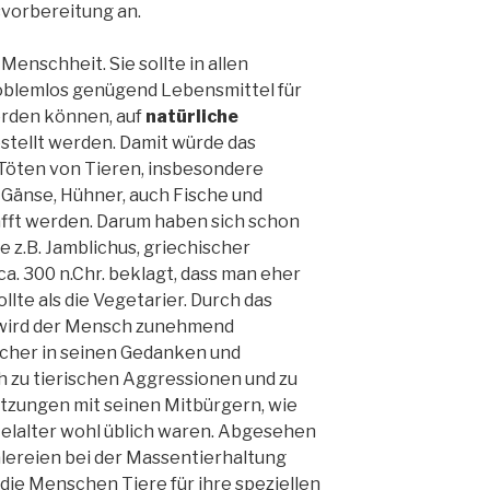
svorbereitung an.
Menschheit. Sie sollte in allen
oblemlos genügend Lebensmittel für
rden können, auf
natürliche
tellt werden. Damit würde das
Töten von Tieren, insbesondere
, Gänse, Hühner, auch Fische und
fft werden. Darum haben sich schon
e z.B. Jamblichus, griechischer
a. 300 n.Chr. beklagt, dass man eher
llte als die Vegetarier. Durch das
 wird der Mensch zunehmend
scher in seinen Gedanken und
h zu tierischen Aggressionen und zu
tzungen mit seinen Mitbürgern, wie
ittelalter wohl üblich waren. Abgesehen
lereien bei der Massentierhaltung
die Menschen Tiere für ihre speziellen