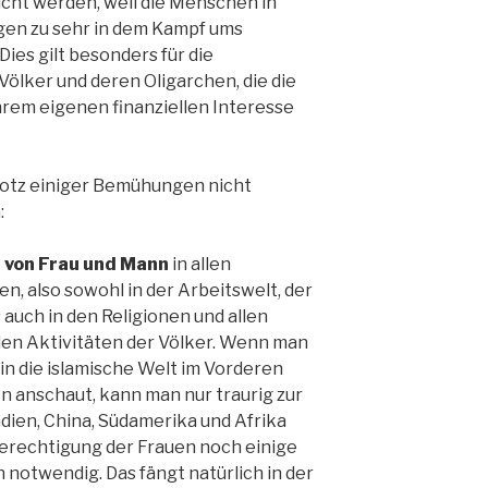
icht werden, weil die Menschen in
en zu sehr in dem Kampf ums
ies gilt besonders für die
Völker und deren Oligarchen, die die
rem eigenen finanziellen Interesse
trotz einiger Bemühungen nicht
:
 von Frau und Mann
in allen
n, also sowohl in der Arbeitswelt, der
 auch in den Religionen und allen
llen Aktivitäten der Völker. Wenn man
n die islamische Welt im Vorderen
n anschaut, kann man nur traurig zur
ndien, China, Südamerika und Afrika
berechtigung der Frauen noch einige
otwendig. Das fängt natürlich in der