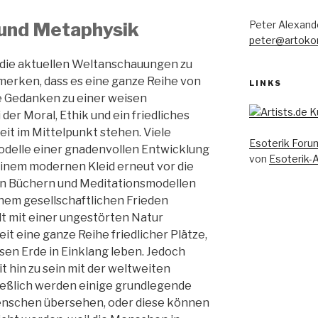
 und Metaphysik
Peter Alexand
peter@artoko
 die aktuellen Weltanschauungen zu
merken, dass es eine ganze Reihe von
LINKS
te Gedanken zu einer weisen
der Moral, Ethik und ein friedliches
it im Mittelpunkt stehen. Viele
Esoterik Foru
odelle einer gnadenvollen Entwicklung
von
Esoterik-
inem modernen Kleid erneut vor die
len Büchern und Meditationsmodellen
inem gesellschaftlichen Frieden
t mit einer ungestörten Natur
eit eine ganze Reihe friedlicher Plätze,
en Erde in Einklang leben. Jedoch
t hin zu sein mit der weltweiten
ließlich werden einige grundlegende
nschen übersehen, oder diese können