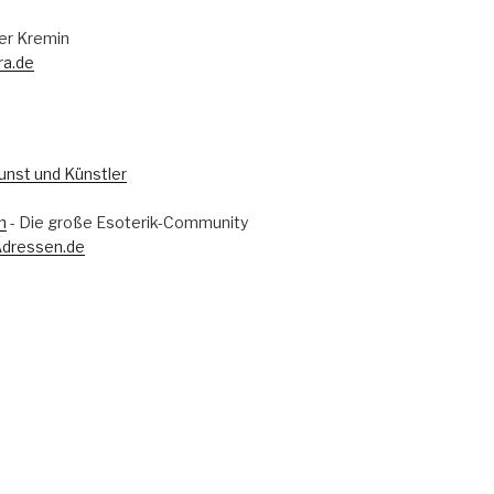
er Kremin
ra.de
m
- Die große Esoterik-Community
Adressen.de