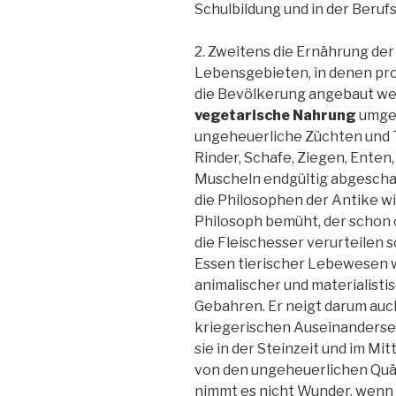
Schulbildung und in der Beruf
2. Zweitens die Ernährung der 
Lebensgebieten, in denen pr
die Bevölkerung angebaut we
vegetarische
Nahrung
umges
ungeheuerliche Züchten und 
Rinder, Schafe, Ziegen, Enten
Muscheln endgültig abgescha
die Philosophen der Antike wi
Philosoph bemüht, der schon c
die Fleischesser verurteilen so
Essen tierischer Lebewesen
animalischer und materialisti
Gebahren. Er neigt darum auc
kriegerischen Auseinanderse
sie in der Steinzeit und im M
von den ungeheuerlichen Quä
nimmt es nicht Wunder, wenn 