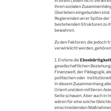
in ihrem Leben nicht verwirkl
ihren sozialen Zusammenhäng
Überleben eingebunden sind. D
Regierenden an er Spitze der 
bestehenden Strukturen zu ih
bewahren.
Zu den Faktoren, die jedoch 
verwirklicht werden, gehören
1. Erstens die
Ebenbürtigkeit
gesellschaftlichen Beziehunge
Finanzwelt, der Pädagogik, als
politischen oder institutione
in diesem Zusammenhang allei
Orient und dem mittleren Asie
Seite schauen. Aber auch in I
wären für eine solche Gleich
einschneidenden Maßnahmen n