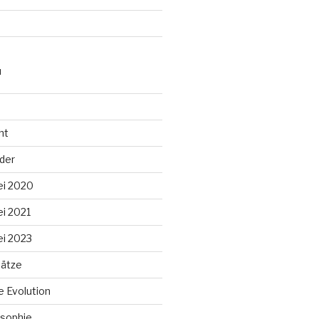
N
ht
lder
ei 2020
ei 2021
ei 2023
ätze
 Evolution
sophie