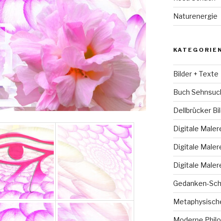
Naturenergie
KATEGORIE
Bilder + Texte
Buch Sehnsuc
Dellbrücker Bi
Digitale Maler
Digitale Maler
Digitale Maler
Gedanken-Sch
Metaphysische
Moderne Philo