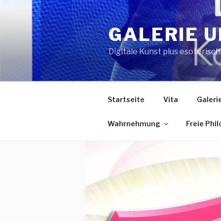
Zum
Inhalt
GALERIE U
springen
Digitale Kunst plus esoterisc
Startseite
Vita
Galeri
Wahrnehmung
Freie Phi