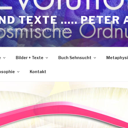
ND TEXTE ….. PETER 
he Themen; aktualisiert Juni 2026
e
Bilder + Texte
Buch Sehnsucht
Metaphysi
losophie
Kontakt