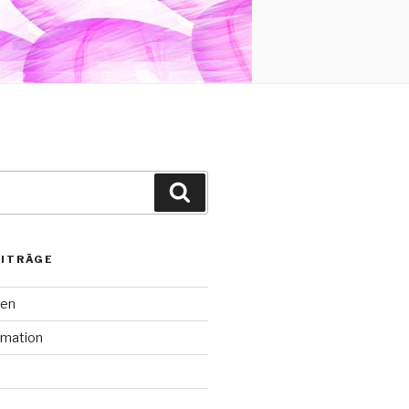
Suchen
EITRÄGE
den
rmation