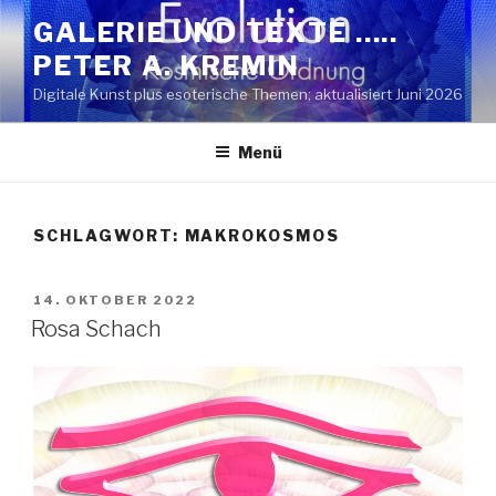
Zum
GALERIE UND TEXTE …..
Inhalt
PETER A. KREMIN
springen
Digitale Kunst plus esoterische Themen; aktualisiert Juni 2026
Menü
SCHLAGWORT:
MAKROKOSMOS
VERÖFFENTLICHT
14. OKTOBER 2022
AM
Rosa Schach