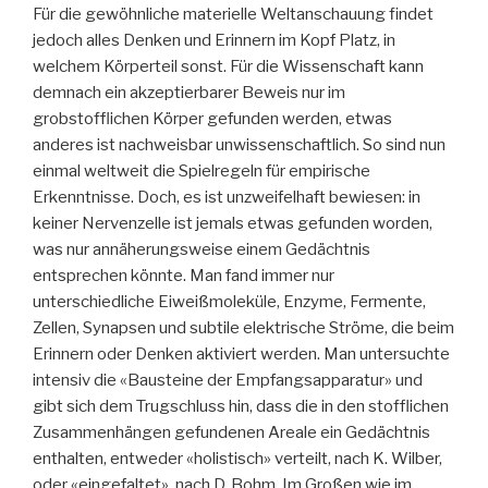
Für die gewöhnliche materielle Weltanschauung findet
jedoch alles Denken und Erinnern im Kopf Platz, in
welchem Körperteil sonst. Für die Wissenschaft kann
demnach ein akzeptierbarer Beweis nur im
grobstofflichen Körper gefunden werden, etwas
anderes ist nachweisbar unwissenschaftlich. So sind nun
einmal weltweit die Spielregeln für empirische
Erkenntnisse. Doch, es ist unzweifelhaft bewiesen: in
keiner Nervenzelle ist jemals etwas gefunden worden,
was nur annäherungsweise einem Gedächtnis
entsprechen könnte. Man fand immer nur
unterschiedliche Eiweißmoleküle, Enzyme, Fermente,
Zellen, Synapsen und subtile elektrische Ströme, die beim
Erinnern oder Denken aktiviert werden. Man untersuchte
intensiv die «Bausteine der Empfangsapparatur» und
gibt sich dem Trugschluss hin, dass die in den stofflichen
Zusammenhängen gefundenen Areale ein Gedächtnis
enthalten, entweder «holistisch» verteilt, nach K. Wilber,
oder «eingefaltet», nach D. Bohm. Im Großen wie im