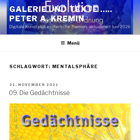
Zum
GALERIE UND TEXTE …..
Inhalt
PETER A. KREMIN
springen
Digitale Kunst plus esoterische Themen; aktualisiert Juni 2026
Menü
SCHLAGWORT:
MENTALSPHÄRE
VERÖFFENTLICHT
21. NOVEMBER 2021
AM
09. Die Gedächtnisse