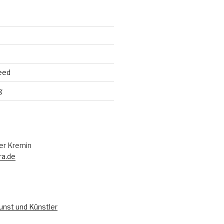
eed
g
er Kremin
ra.de