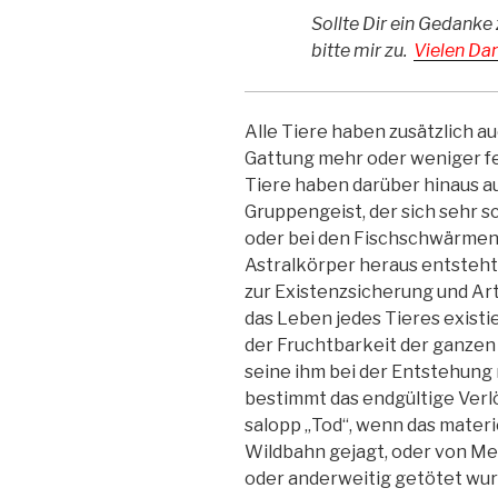
Sollte Dir ein Gedanke 
bitte mir zu.
Vielen Dan
Alle Tiere haben zusätzlich auc
Gattung mehr oder weniger fes
Tiere haben darüber hinaus 
Gruppengeist, der sich sehr 
oder bei den Fischschwärmen 
Astralkörper heraus entsteht
zur Existenzsicherung und Art
das Leben jedes Tieres existie
der Fruchtbarkeit der ganzen G
seine ihm bei der Entstehun
bestimmt das endgültige Verl
salopp „Tod“, wenn das materie
Wildbahn gejagt, oder von M
oder anderweitig getötet wur