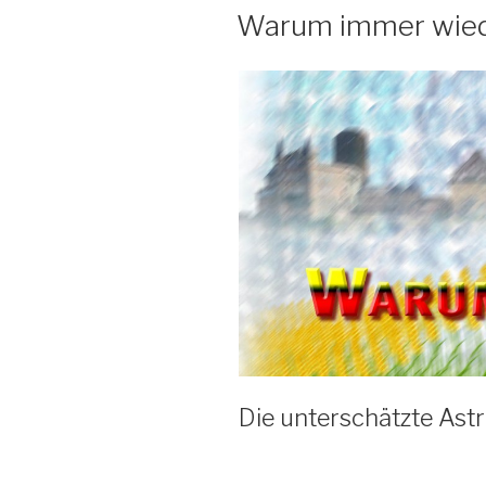
AM
Warum immer wied
Die unterschätzte Astra