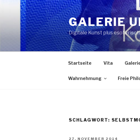
Zum
Inhalt
GALERIE U
springen
Digitale Kunst plus esoterisc
Startseite
Vita
Galeri
Wahrnehmung
Freie Phi
SCHLAGWORT:
SELBSTM
VERÖFFENTLICHT
27. NOVEMBER 2014