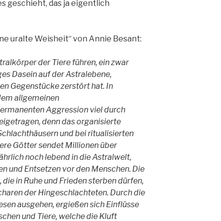
 geschieht, das ja eigentlich
.
ine uralte Weisheit“ von Annie Besant:
ralkörper der Tiere führen, ein zwar
ges Dasein auf der Astralebene,
en Gegenstücke zerstört hat. In
u dem allgemeinen
 permanenten Aggression viel durch
beigetragen, denn das organisierte
chlachthäusern und bei ritualisierten
ere Götter sendet Millionen über
ährlich noch lebend in die Astralwelt,
ken und Entsetzen vor den Menschen. Die
 die in Ruhe und Frieden sterben dürfen,
charen der Hingeschlachteten. Durch die
esen ausgehen, ergießen sich Einflüsse
schen und Tiere, welche die Kluft