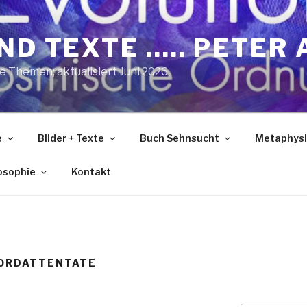
ND TEXTE ….. PETER 
he Themen; aktualisiert Juni 2026
e
Bilder + Texte
Buch Sehnsucht
Metaphysi
losophie
Kontakt
ORDATTENTATE