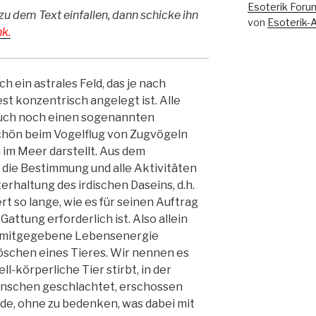
Esoterik Foru
zu dem Text einfallen, dann schicke ihn
von
Esoterik-
k.
h ein astrales Feld, das je nach
t konzentrisch angelegt ist. Alle
auch noch einen sogenannten
schön beim Vogelflug von Zugvögeln
im Meer darstellt. Aus dem
 die Bestimmung und alle Aktivitäten
erhaltung des irdischen Daseins, d.h.
rt so lange, wie es für seinen Auftrag
attung erforderlich ist. Also allein
g mitgegebene Lebensenergie
öschen eines Tieres. Wir nennen es
ll-körperliche Tier stirbt, in der
enschen geschlachtet, erschossen
de, ohne zu bedenken, was dabei mit