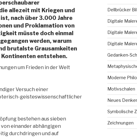
überschaubarer
Dellbrücker Bi
ie allezeit mit Kriegen und
ist, nach über 3.000 Jahre
Digitale Maler
ionen und Proklamation von
Digitale Maler
igkeit müsste doch einmal
chgegangen werden, warum
Digitale Maler
nd brutalste Grausamkeiten
Gedanken-Sch
n Kontinenten entstehen.
Metaphysische
hungen um Frieden in der Welt
Moderne Philo
Motivschalen
ändiger Versuch einer
terisch-geisteswissenschaftlicher
Neues Denke
Symbolische 
höpfung bestehen aus sieben
Zeichnungen
 von einander abhängigen
eitig durchdringen und auf