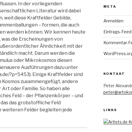
lussen. In der vorliegenden
META
enschaftlichen Literatur wird dabei
 weil diese Kraftfelder Gebilde,
Anmelden
ammenballungen – formen, die auch
Eintrags-Feed
en werden können. Wir kennen heute
, was die Erscheinungen von
Kommentar-F
ußerordentlicher Ähnlichkeit mit der
ständlich macht. Darum werden die
WordPress.or
kumulus oder Mikrokosmos diesen
Genauere Ausführungen dazu unter
KONTAKT
de/?p=5453). Einige Kraftfelder sind
en Kosmos zusammengefügt, andere
Peter Alexand
Art oder Familie. So haben alle
peter@artoko
liches Feld – der Pflanzenkörper – und
 das das grobstoffliche Feld
e weiteren Felder begleiten jede
LINKS