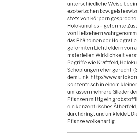
unterschiedliche Weise beeinf
esoterischen bzw. geisteswiss
stets von Körpern gesprochen,
Holokumulies – geformte Zus
von Hellsehern wahrgenomm
das Phänomen der Holografie
geformten Lichtfeldern von a
materiellen Wirklichkeit ver
Begriffe wie Kraftfeld, Holo
Schöpfungen eher gerecht. (
dem Link http://www.artokora.
konzentrisch in einem klein
umfassen mehrere Glieder der 
Pflanzen mittig ein grobstoff
ein konzentrisches Ätherfeld,
durchdringt und umkleidet. Di
Pflanze wolkenartig.