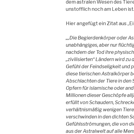
dem astralen Wesen des Tieres
unstofflich noch am Leben ist
Hier angefügt ein Zitat aus „E
„„Die Begierdenkörper oder Ast
unabhängiges, aber nur flüchti
nachdem der Tod ihre physisch
„zivilisierten“ Ländern wird z
Gefühl der Feindseligkeit und
diese tierischen Astralkörper 
Abschlachten der Tiere in den S
Opfern für islamische oder and
Millionen dieser Geschöpfe allj
erfüllt von Schaudern, Schrec
verhältnismäßig wenigen Tiere,
verschwinden in den dichten S
Gefühlsströmungen, die von di
aus der Astralwelt auf alle Men