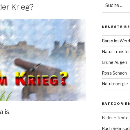
Suche
er Krieg?
nach:
NEUESTE B
Baum im Wer
Natur Transfo
Grüne Augen
Rosa Schach
Naturenergie
KATEGORIE
lis.
Bilder + Texte
Buch Sehnsuc