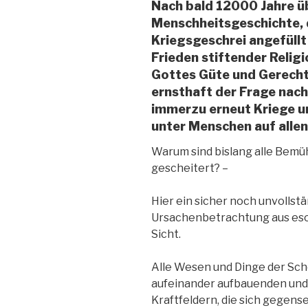
Nach bald 12000 Jahre 
Menschheitsgeschichte, d
Kriegsgeschrei angefüllt 
Frieden stiftender Relig
Gottes Güte und Gerecht
ernsthaft der Frage na
immerzu erneut Kriege u
unter Menschen auf alle
Warum sind bislang alle Bemü
gescheitert? –
Hier ein sicher noch unvollst
Ursachenbetrachtung aus eso
Sicht.
Alle Wesen und Dinge der Sc
aufeinander aufbauenden und
Kraftfeldern, die sich gegens