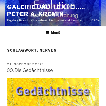
Zum
GALERIE UND TEXTE …..
Inhalt
PETER A. KREMIN
springen
Digitale Kunst plus esoterische Themen; aktualisiert Juni 2026
Menü
SCHLAGWORT:
NERVEN
VERÖFFENTLICHT
21. NOVEMBER 2021
AM
09. Die Gedächtnisse