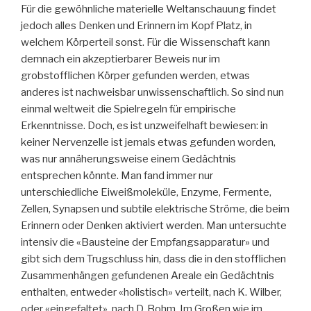
Für die gewöhnliche materielle Weltanschauung findet
jedoch alles Denken und Erinnern im Kopf Platz, in
welchem Körperteil sonst. Für die Wissenschaft kann
demnach ein akzeptierbarer Beweis nur im
grobstofflichen Körper gefunden werden, etwas
anderes ist nachweisbar unwissenschaftlich. So sind nun
einmal weltweit die Spielregeln für empirische
Erkenntnisse. Doch, es ist unzweifelhaft bewiesen: in
keiner Nervenzelle ist jemals etwas gefunden worden,
was nur annäherungsweise einem Gedächtnis
entsprechen könnte. Man fand immer nur
unterschiedliche Eiweißmoleküle, Enzyme, Fermente,
Zellen, Synapsen und subtile elektrische Ströme, die beim
Erinnern oder Denken aktiviert werden. Man untersuchte
intensiv die «Bausteine der Empfangsapparatur» und
gibt sich dem Trugschluss hin, dass die in den stofflichen
Zusammenhängen gefundenen Areale ein Gedächtnis
enthalten, entweder «holistisch» verteilt, nach K. Wilber,
oder «eingefaltet», nach D. Bohm. Im Großen wie im