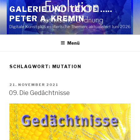
Zum
GALERIE UND TEXTE …..
Inhalt
PETER A. KREMIN
springen
Digitale Kunst plus esoterische Themen; aktualisiert Juni 2026
Menü
SCHLAGWORT:
MUTATION
VERÖFFENTLICHT
21. NOVEMBER 2021
AM
09. Die Gedächtnisse