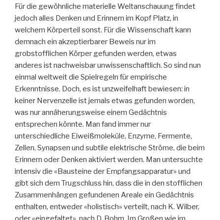
Für die gewöhnliche materielle Weltanschauung findet
jedoch alles Denken und Erinnern im Kopf Platz, in
welchem Körperteil sonst. Für die Wissenschaft kann
demnach ein akzeptierbarer Beweis nur im
grobstofflichen Körper gefunden werden, etwas
anderes ist nachweisbar unwissenschaftlich. So sind nun
einmal weltweit die Spielregeln für empirische
Erkenntnisse. Doch, es ist unzweifelhaft bewiesen: in
keiner Nervenzelle ist jemals etwas gefunden worden,
was nur annäherungsweise einem Gedächtnis
entsprechen könnte. Man fand immer nur
unterschiedliche Eiweißmoleküle, Enzyme, Fermente,
Zellen, Synapsen und subtile elektrische Ströme, die beim
Erinnern oder Denken aktiviert werden. Man untersuchte
intensiv die «Bausteine der Empfangsapparatur» und
gibt sich dem Trugschluss hin, dass die in den stofflichen
Zusammenhängen gefundenen Areale ein Gedächtnis
enthalten, entweder «holistisch» verteilt, nach K. Wilber,
oder «eingefaltet», nach D. Bohm. Im Großen wie im