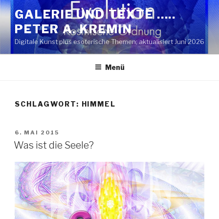
Zum
GALERIE UND TEXTE …..
Inhalt
PETER A. KREMIN
springen
Digitale Kunst plus esoterische Themen; aktualisiert Juni 2026
Menü
SCHLAGWORT:
HIMMEL
VERÖFFENTLICHT
6. MAI 2015
AM
Was ist die Seele?