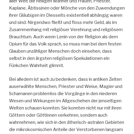
aller Welt die heiligen Männer und Frauen, Priester,
Kaplane, Äbtissinen oder Mönche von den Zuwendungen
ihrer Gläubigen im Diesseits existentiell abhängig waren
und sind. Nirgendwo fließt und floss mehr Geld, als im
Zusammenhang mit religiöser Verehrung und religiösem
Brauchtum. Auch wenn Lenin von der Religion als dem
Opium für das Volk sprach, so muss man bei dem festen
Glauben unzähliger Menschen doch einsehen, dass
selbst in den ärgsten religiösen Spekulationen ein
Fünkchen Wahrheit glimmt.
Bei alledem ist auch zu bedenken, dass in antiken Zeiten
auserwählte Menschen, Priester und Weise, Magier und
Schamanen problemlos die Vorgänge in den niederen
Wesen und Wirkungen im Allgeschehen der jenseitigen
Welten schauen konnten. Sie konnten nicht nur mit ihren
Göttern oder Göttinnen verkehren, sondern auch
wahrnehmen, wie sich in den ätherisch-astralen Gebieten
die mikrokosmischen Anteile der Verstorbenen langsam