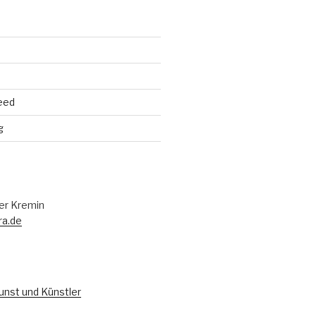
eed
g
er Kremin
ra.de