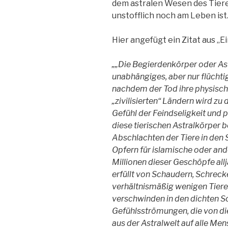
dem astralen Wesen des Tieres
unstofflich noch am Leben ist
Hier angefügt ein Zitat aus „E
„„Die Begierdenkörper oder Ast
unabhängiges, aber nur flüchti
nachdem der Tod ihre physisch
„zivilisierten“ Ländern wird z
Gefühl der Feindseligkeit und
diese tierischen Astralkörper 
Abschlachten der Tiere in den S
Opfern für islamische oder and
Millionen dieser Geschöpfe allj
erfüllt von Schaudern, Schrec
verhältnismäßig wenigen Tiere,
verschwinden in den dichten S
Gefühlsströmungen, die von di
aus der Astralwelt auf alle Men