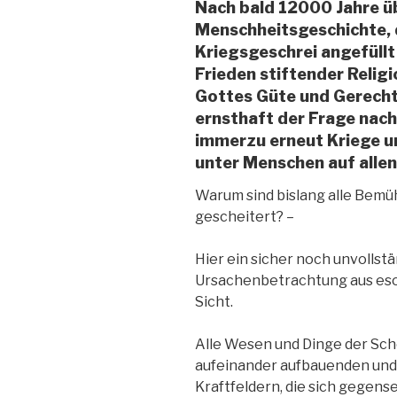
Nach bald 12000 Jahre 
Menschheitsgeschichte, d
Kriegsgeschrei angefüllt 
Frieden stiftender Relig
Gottes Güte und Gerecht
ernsthaft der Frage na
immerzu erneut Kriege u
unter Menschen auf alle
Warum sind bislang alle Bemü
gescheitert? –
Hier ein sicher noch unvollst
Ursachenbetrachtung aus eso
Sicht.
Alle Wesen und Dinge der Sc
aufeinander aufbauenden und
Kraftfeldern, die sich gegens