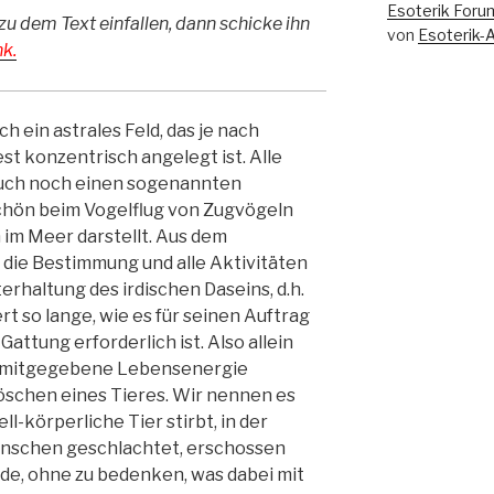
Esoterik Foru
zu dem Text einfallen, dann schicke ihn
von
Esoterik-
k.
h ein astrales Feld, das je nach
t konzentrisch angelegt ist. Alle
auch noch einen sogenannten
schön beim Vogelflug von Zugvögeln
im Meer darstellt. Aus dem
 die Bestimmung und alle Aktivitäten
erhaltung des irdischen Daseins, d.h.
rt so lange, wie es für seinen Auftrag
attung erforderlich ist. Also allein
g mitgegebene Lebensenergie
öschen eines Tieres. Wir nennen es
ll-körperliche Tier stirbt, in der
enschen geschlachtet, erschossen
de, ohne zu bedenken, was dabei mit