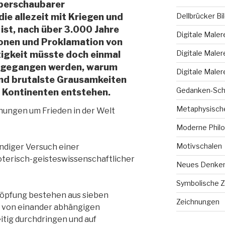
überschaubarer
Dellbrücker Bi
ie allezeit mit Kriegen und
ist, nach über 3.000 Jahre
Digitale Maler
ionen und Proklamation von
Digitale Maler
igkeit müsste doch einmal
chgegangen werden, warum
Digitale Maler
nd brutalste Grausamkeiten
Gedanken-Sch
n Kontinenten entstehen.
Metaphysische
hungen um Frieden in der Welt
Moderne Philo
Motivschalen
ändiger Versuch einer
terisch-geisteswissenschaftlicher
Neues Denke
Symbolische 
höpfung bestehen aus sieben
Zeichnungen
 von einander abhängigen
eitig durchdringen und auf