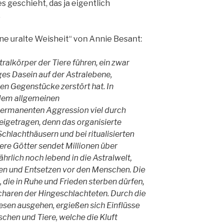
 geschieht, das ja eigentlich
.
ine uralte Weisheit“ von Annie Besant:
ralkörper der Tiere führen, ein zwar
ges Dasein auf der Astralebene,
en Gegenstücke zerstört hat. In
u dem allgemeinen
 permanenten Aggression viel durch
beigetragen, denn das organisierte
chlachthäusern und bei ritualisierten
ere Götter sendet Millionen über
ährlich noch lebend in die Astralwelt,
ken und Entsetzen vor den Menschen. Die
 die in Ruhe und Frieden sterben dürfen,
charen der Hingeschlachteten. Durch die
esen ausgehen, ergießen sich Einflüsse
schen und Tiere, welche die Kluft