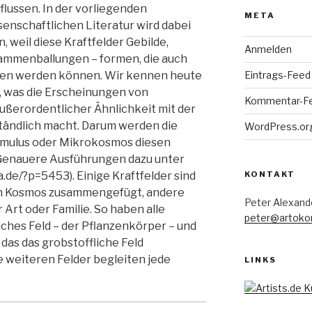
lussen. In der vorliegenden
META
enschaftlichen Literatur wird dabei
 weil diese Kraftfelder Gebilde,
Anmelden
ammenballungen – formen, die auch
Eintrags-Feed
en werden können. Wir kennen heute
, was die Erscheinungen von
Kommentar-F
ußerordentlicher Ähnlichkeit mit der
ständlich macht. Darum werden die
WordPress.or
kumulus oder Mikrokosmos diesen
Genauere Ausführungen dazu unter
KONTAKT
de/?p=5453). Einige Kraftfelder sind
en Kosmos zusammengefügt, andere
Peter Alexand
Art oder Familie. So haben alle
peter@artoko
liches Feld – der Pflanzenkörper – und
 das das grobstoffliche Feld
e weiteren Felder begleiten jede
LINKS