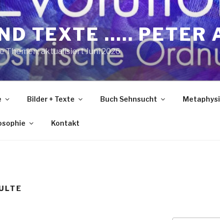
ND TEXTE ….. PETER 
he Themen; aktualisiert Juni 2026
e
Bilder + Texte
Buch Sehnsucht
Metaphysi
losophie
Kontakt
ULTE