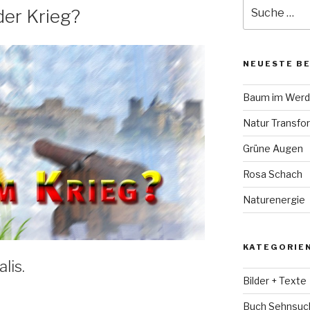
Suche
er Krieg?
nach:
NEUESTE B
Baum im Wer
Natur Transfo
Grüne Augen
Rosa Schach
Naturenergie
KATEGORIE
lis.
Bilder + Texte
Buch Sehnsuc