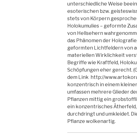
unterschiedliche Weise beeinf
esoterischen bzw. geisteswiss
stets von Körpern gesprochen,
Holokumulies – geformte Zus
von Hellsehern wahrgenomm
das Phänomen der Holografie
geformten Lichtfeldern von a
materiellen Wirklichkeit ver
Begriffe wie Kraftfeld, Holo
Schöpfungen eher gerecht. (
dem Link http://www.artokora.
konzentrisch in einem klein
umfassen mehrere Glieder der 
Pflanzen mittig ein grobstoff
ein konzentrisches Ätherfeld,
durchdringt und umkleidet. Di
Pflanze wolkenartig.