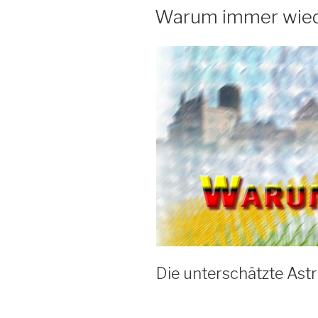
AM
Warum immer wied
Die unterschätzte Astra