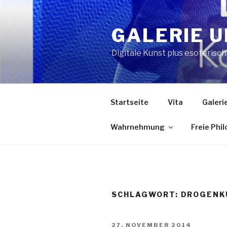
Zum
Inhalt
GALERIE U
springen
Digitale Kunst plus esoterisc
Startseite
Vita
Galeri
Wahrnehmung
Freie Phi
SCHLAGWORT:
DROGENK
VERÖFFENTLICHT
27. NOVEMBER 2014