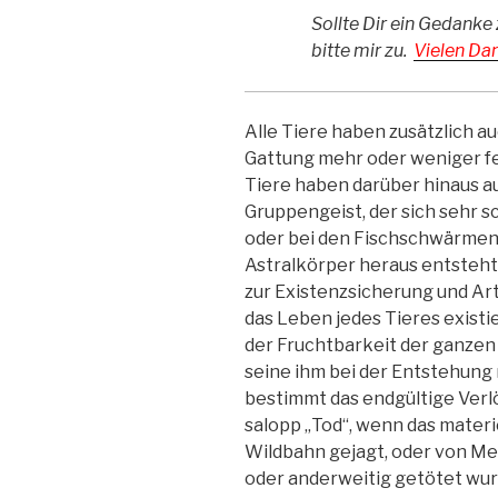
Sollte Dir ein Gedanke 
bitte mir zu.
Vielen Dan
Alle Tiere haben zusätzlich auc
Gattung mehr oder weniger fes
Tiere haben darüber hinaus 
Gruppengeist, der sich sehr 
oder bei den Fischschwärmen 
Astralkörper heraus entsteht
zur Existenzsicherung und Art
das Leben jedes Tieres existie
der Fruchtbarkeit der ganzen G
seine ihm bei der Entstehun
bestimmt das endgültige Verl
salopp „Tod“, wenn das materie
Wildbahn gejagt, oder von M
oder anderweitig getötet wur