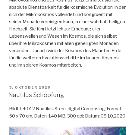
Mikrokosmos und des Kosmos. Jetzt entfaltet sich die
absolute Dienstbarkeit für die kosmische Evolution, in der
sich der Mikrokosmos vollendet und kongruent mit
seiner Monade vereinigen kann, in einer wahrhaft heiligen
Hochzeit. Sie führt letztlich zur Erhebung aller
Lebenswellen und Wesen im Kosmos, die sich selbst
über ihre Mikrokosmen mit allen geheiligten Monaden
verbinden. Danach wird der Kosmos des Planeten Erde
für die weiteren Evolutionsschritte im lunaren Kosmos
und im solaren Kosmos mitarbeiten.
VERÖFFENTLICHT
9. OKTOBER 2020
AM
Nautilus Schöpfung
Bildtitel: 012 Nautilus-Stern, digital Composing; Format:
50 x 70 cm, Daten: 140 MB, 300 dpi; Datum: 09.10.2020