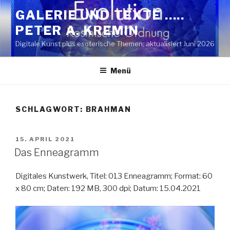
Zum
GALERIE UND TEXTE …..
Inhalt
PETER A. KREMIN
springen
Digitale Kunst plus esoterische Themen; aktualisiert Juni 2026
Menü
SCHLAGWORT:
BRAHMAN
VERÖFFENTLICHT
15. APRIL 2021
AM
Das Enneagramm
Digitales Kunstwerk, Titel: 013 Enneagramm; Format: 60
x 80 cm; Daten: 192 MB, 300 dpi; Datum: 15.04.2021